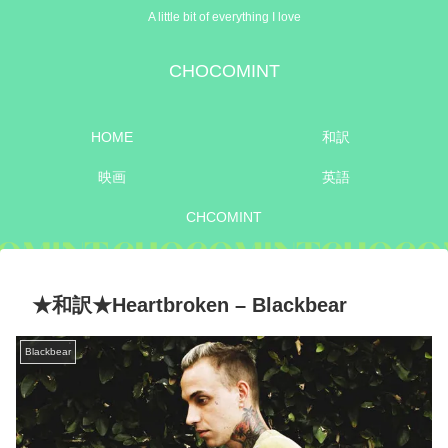
A little bit of everything I love
CHOCOMINT
HOME
和訳
映画
英語
CHCOMINT
★和訳★Heartbroken – Blackbear
Blackbear