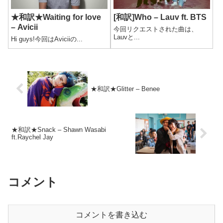
★和訳★Waiting for love
[和訳]Who – Lauv ft. BTS
– Avicii
今回リクエストされた曲は、
Lauvと...
Hi guys!今回はAviciiの...
★和訳★Glitter – Benee
★和訳★Snack – Shawn Wasabi
ft.Raychel Jay
コメント
コメントを書き込む