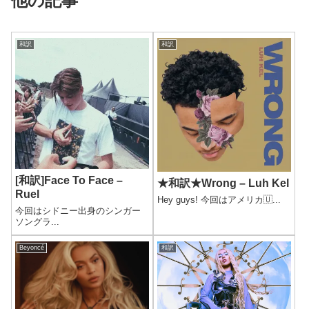
他の記事
和訳
和訳
[和訳]Face To Face –
★和訳★Wrong – Luh Kel
Ruel
Hey guys! 今回はアメリカ🇺...
今回はシドニー出身のシンガー
ソングラ...
Beyoncé
和訳