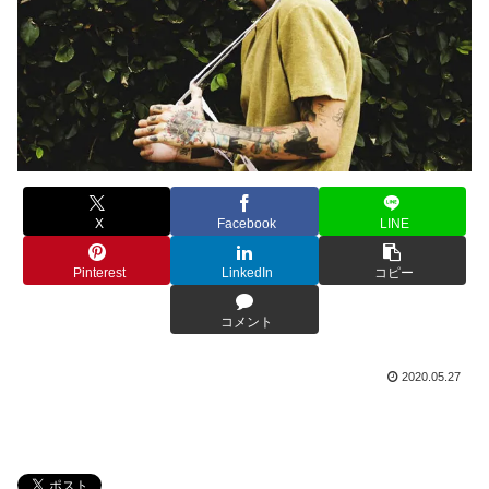
X
Facebook
LINE
Pinterest
LinkedIn
コピー
コメント
2020.05.27