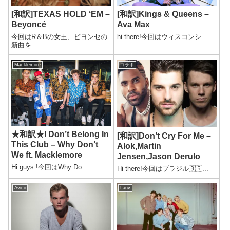
[和訳]TEXAS HOLD ‘EM –
[和訳]Kings & Queens –
Beyoncé
Ava Max
今回はR＆Bの女王、ビヨンセの
hi there!今回はウィスコンシ...
新曲を...
Macklemore
コラボ
★和訳★I Don’t Belong In
[和訳]Don’t Cry For Me –
This Club – Why Don’t
Alok,Martin
We ft. Macklemore
Jensen,Jason Derulo
Hi guys !今回はWhy Do...
Hi there!今回はブラジル🇧🇷...
Avicii
Lauv