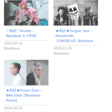
♡和訳♡Anxiety –
★和訳★Tongue Tied –
Blackbear ft. FRND
Marshmello
,YUNGBLUD, Blackbear
2020-04-10
Blackbear
2019-11-20
Blackbear
★和訳★Ocean Eyes –
Billie Eilish (Blackbear
Remix)
2019-08-18