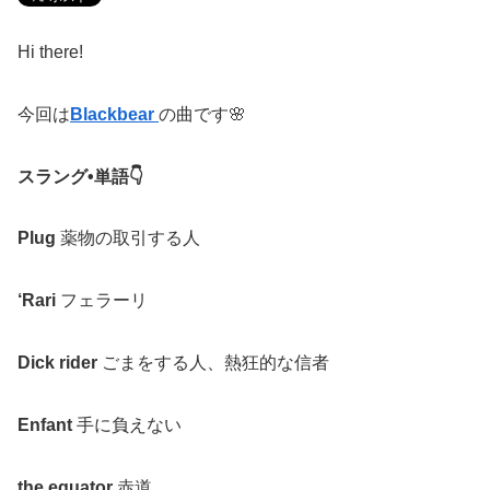
Hi there!
今回は
Blackbear
の曲です
🌸
スラング
•
単語
👇
Plug
薬物の取引する人
‘Rari
フェラーリ
Dick rider
ごまをする人、熱狂的な信者
Enfant
手に負えない
the equator
赤道