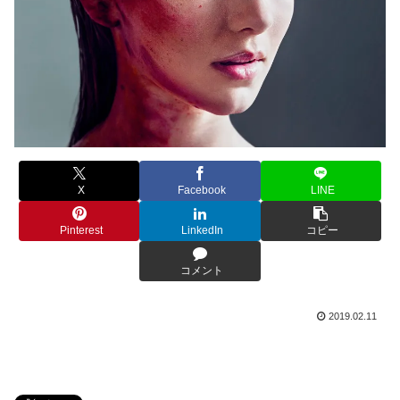
X
Facebook
LINE
Pinterest
LinkedIn
コピー
コメント
2019.02.11