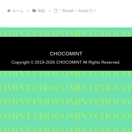
ホーム
和訳
♡Breath – Astrid S♡
CHOCOMINT
Copyright © 2019-2026 CHOCOMINT All Rights Reserved.