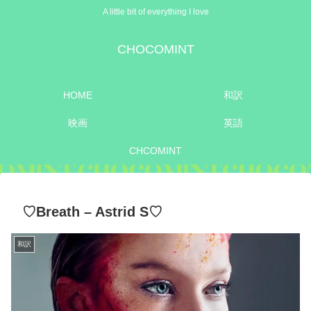
A little bit of everything I love
CHOCOMINT
HOME
和訳
映画
英語
CHCOMINT
♡Breath – Astrid S♡
和訳