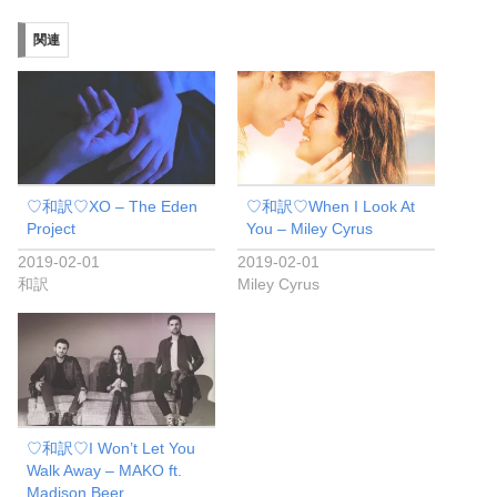
関連
♡和訳♡XO – The Eden
♡和訳♡When I Look At
Project
You – Miley Cyrus
2019-02-01
2019-02-01
和訳
Miley Cyrus
♡和訳♡I Won’t Let You
Walk Away – MAKO ft.
Madison Beer