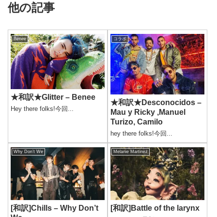
他の記事
Benee
コラボ
★和訳★Glitter – Benee
★和訳★Desconocidos –
Hey there folks!今回...
Mau y Ricky ,Manuel
Turizo, Camilo
hey there folks!今回...
Why Don’t We
Melanie Martinez
[和訳]Chills – Why Don’t
[和訳]Battle of the larynx