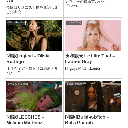
We
メラニーの最新アルバム
「Portal...
今回はリクエスト曲を和訳しま
した🌸公...
Olivia Rodrigo
Lauren Gray
[和訳]logical – Olivia
★和訳★Lie Like That –
Rodrigo
Lauren Gray
オリヴィア・ロドリゴ最新アル
Hi guys!今回はLauren ...
バム「G...
Melanie Martinez
Bella Poarch
[和訳]LEECHES –
[和訳]Build-a-b*tch –
Melanie Martinez
Bella Poarch