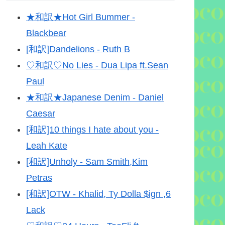
★和訳★Hot Girl Bummer -
Blackbear
[和訳]Dandelions - Ruth B
♡和訳♡No Lies - Dua Lipa ft.Sean
Paul
★和訳★Japanese Denim - Daniel
Caesar
[和訳]10 things I hate about you -
Leah Kate
[和訳]Unholy - Sam Smith,Kim
Petras
[和訳]OTW - Khalid, Ty Dolla $ign ,6
Lack