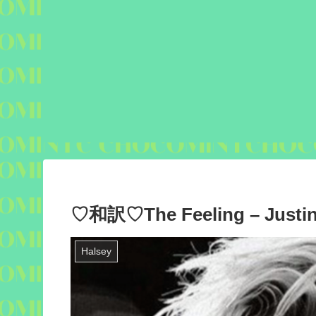
♡和訳♡The Feeling – Justin 
Halsey