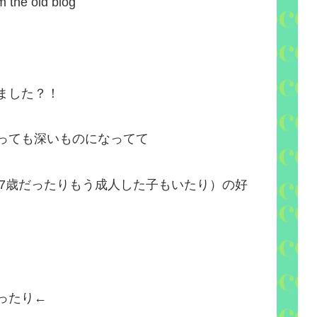
the old blog
ました？！
っても深いものになってて
いに17歳だったりもう成人した子もいたり）の好
ったり←