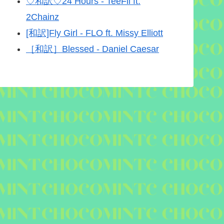
♡和訳♡24 Hours - TeeFli ft.
2Chainz
[和訳]Fly Girl - FLO ft. Missy Elliott
［和訳］Blessed - Daniel Caesar