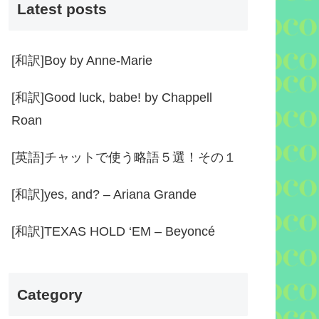
Latest posts
[和訳]Boy by Anne-Marie
[和訳]Good luck, babe! by Chappell
Roan
[英語]チャットで使う略語５選！その１
[和訳]yes, and? – Ariana Grande
[和訳]TEXAS HOLD ‘EM – Beyoncé
Category