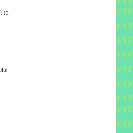
うに
iful