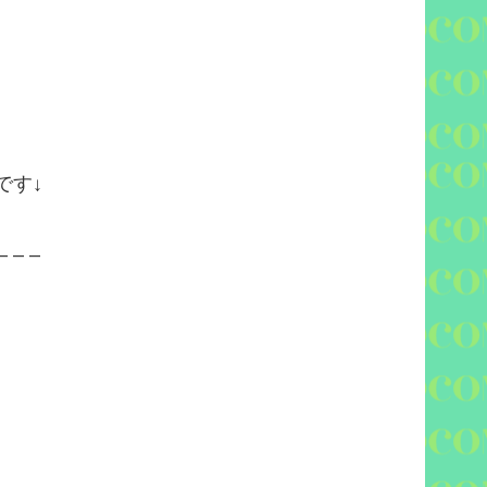
です↓
– – –