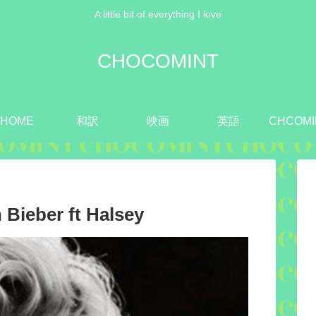
A little bit of everything I love
CHOCOMINT
HOME
和訳
映画
英語
CHCOMI
Bieber ft Halsey