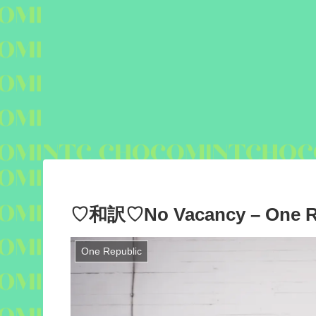
♡和訳♡No Vacancy – One Repu
One Republic