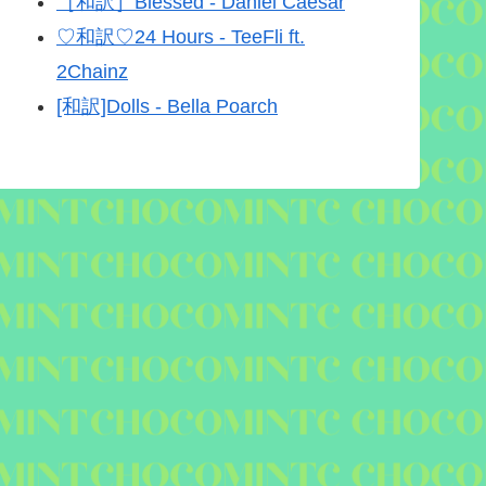
［和訳］Blessed - Daniel Caesar
♡和訳♡24 Hours - TeeFli ft.
2Chainz
[和訳]Dolls - Bella Poarch