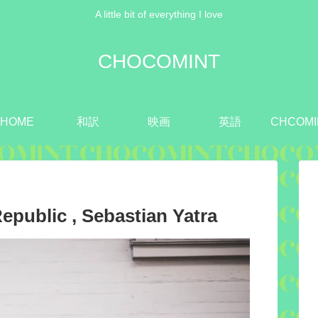
A little bit of everything I love
CHOCOMINT
HOME
和訳
映画
英語
CHCOMI
blic , Sebastian Yatra