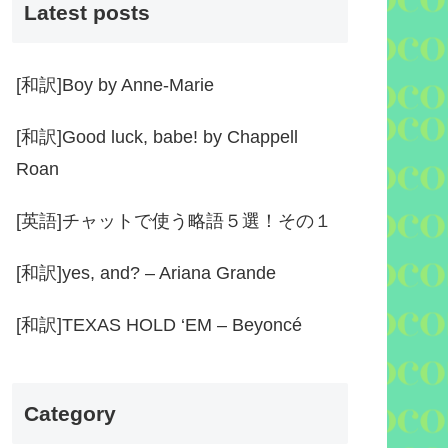
Latest posts
[和訳]Boy by Anne-Marie
[和訳]Good luck, babe! by Chappell
Roan
[英語]チャットで使う略語５選！その１
[和訳]yes, and? – Ariana Grande
[和訳]TEXAS HOLD ‘EM – Beyoncé
Category