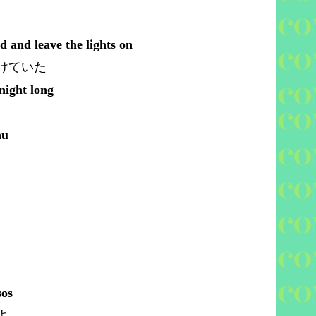
d and leave the lights on
けていた
 night long
au
sos
よ