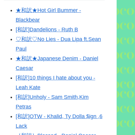
★和訳★Hot Girl Bummer -
Blackbear
[和訳]Dandelions - Ruth B
♡和訳♡No Lies - Dua Lipa ft.Sean
Paul
★和訳★Japanese Denim - Daniel
Caesar
[和訳]10 things I hate about you -
Leah Kate
[和訳]Unholy - Sam Smith,Kim
Petras
[和訳]OTW - Khalid, Ty Dolla $ign ,6
Lack