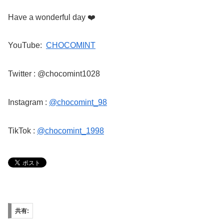
Have a wonderful day
❤️
YouTube:
CHOCOMINT
Twitter : @chocomint1028
Instagram :
@chocomint_98
TikTok :
@chocomint_1998
共有: