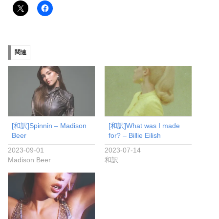
関連
[和訳]Spinnin – Madison
[和訳]What was I made
Beer
for? – Billie Eilish
2023-09-01
2023-07-14
Madison Beer
和訳