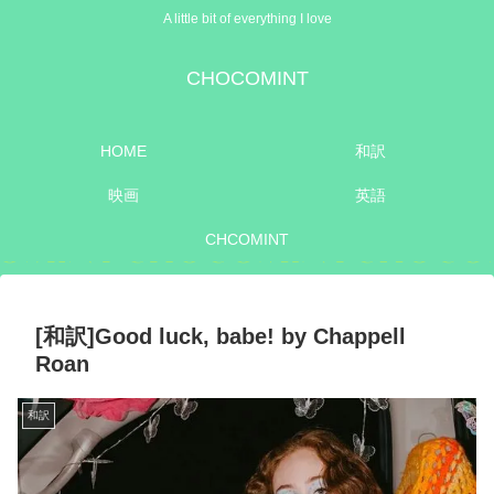
A little bit of everything I love
CHOCOMINT
HOME
和訳
映画
英語
CHCOMINT
[和訳]Good luck, babe! by Chappell
Roan
和訳