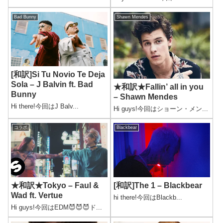
Bad Bunny
Shawn Mendes
[和訳]Si Tu Novio Te Deja
Sola – J Balvin ft. Bad
★和訳★Fallin’ all in you
Bunny
– Shawn Mendes
Hi there!今回はJ Balv...
Hi guys!今回はショーン・メン...
コラボ
Blackbear
★和訳★Tokyo – Faul &
[和訳]The 1 – Blackbear
Wad ft. Vertue
hi there!今回はBlackb...
Hi guys!今回はEDM😈😈😈ド...