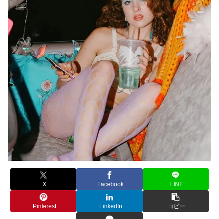
X
Facebook
LINE
Pinterest
LinkedIn
コピー