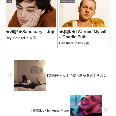
Joji
Charlie Puth
★和訳★Sanctuary – Joji
★和訳★I Warned Myself
– Charlie Puth
Hey there folks!今回...
Hey there folks!今回...
[英語]チャットで使う略語５選！その１
[和訳]Boy by Anne-Marie