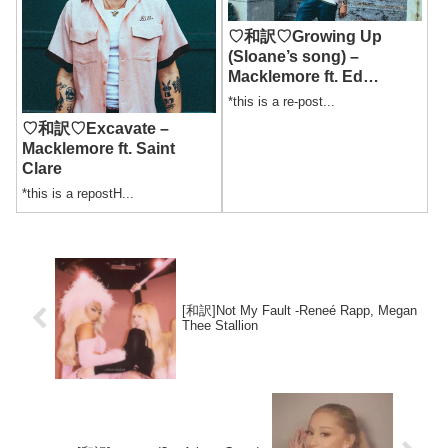
♡和訳♡Growing Up
(Sloane’s song) –
Macklemore ft. Ed
Sheeran
*this is a re-post...
♡和訳♡Excavate –
Macklemore ft. Saint
Clare
*this is a repostH...
[和訳]Not My Fault -Reneé Rapp, Megan
Thee Stallion