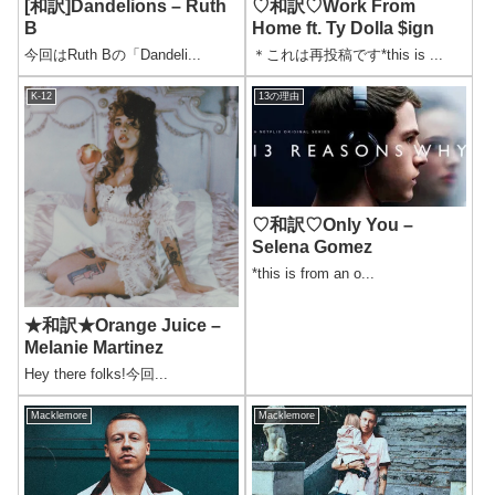
♡和訳♡Work From
[和訳]Dandelions – Ruth
Home ft. Ty Dolla $ign
B
＊これは再投稿です*this is ...
今回はRuth Bの「Dandeli...
K-12
13の理由
♡和訳♡Only You –
Selena Gomez
*this is from an o...
★和訳★Orange Juice –
Melanie Martinez
Hey there folks!今回...
Macklemore
Macklemore