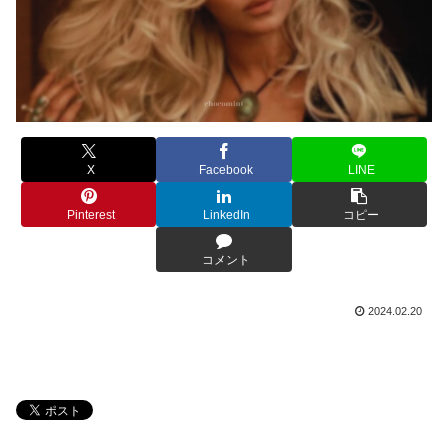
X
Facebook
LINE
Pinterest
LinkedIn
コピー
コメント
2024.02.20