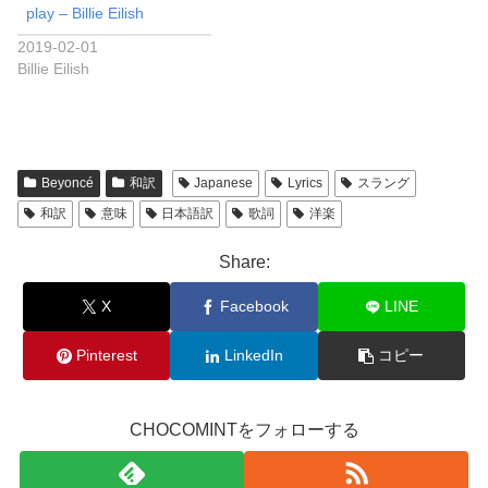
play – Billie Eilish
2019-02-01
Billie Eilish
Beyoncé
和訳
Japanese
Lyrics
スラング
和訳
意味
日本語訳
歌詞
洋楽
Share:
X
Facebook
LINE
Pinterest
LinkedIn
コピー
CHOCOMINTをフォローする