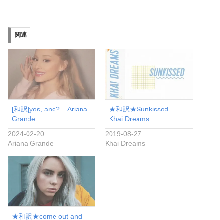
関連
[和訳]yes, and? – Ariana
★和訳★Sunkissed –
Grande
Khai Dreams
2024-02-20
2019-08-27
Ariana Grande
Khai Dreams
★和訳★come out and