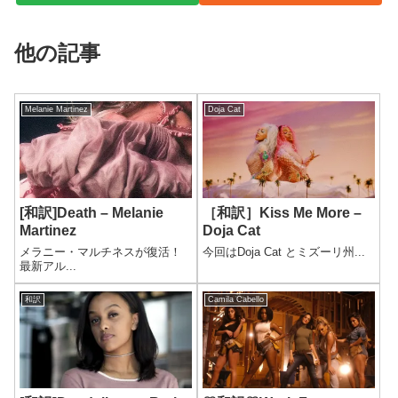
他の記事
Melanie Martinez
Doja Cat
[和訳]Death – Melanie
［和訳］Kiss Me More –
Martinez
Doja Cat
メラニー・マルチネスが復活！
今回はDoja Cat とミズーリ州...
最新アル...
和訳
Camila Cabello