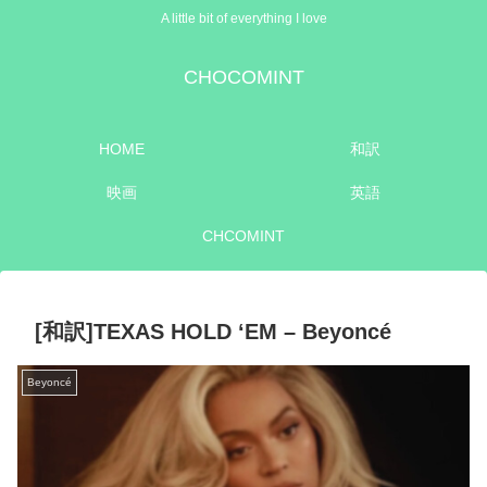
A little bit of everything I love
CHOCOMINT
HOME
和訳
映画
英語
CHCOMINT
[和訳]TEXAS HOLD ‘EM – Beyoncé
Beyoncé