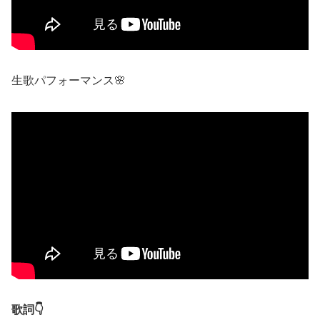
生歌パフォーマンス🌸
歌詞
👇