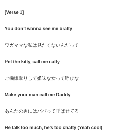
[
Verse 1
]
You don’t wanna see me bratty
ワガママな私は見たくないんだって
Pet the kitty, call me catty
ご機嫌取りして嫌味な女って呼びな
Make your man call me Daddy
あんたの男にはパパって呼ばせてる
He talk too much, he’s too chatty (Yeah cool)