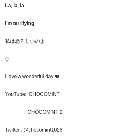
La, la, la
I’m terrifying
私は恐ろしいのよ
👆
Have a wonderful day
❤️
YouTube:
CHOCOMINT
CHOCOMINT 2
Twitter : @chocomint1028