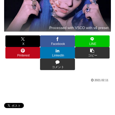
Processed with VSCO with v4 preset
X
Facebook
LINE
Pinterest
LinkedIn
コピー
コメント
2021.02.11