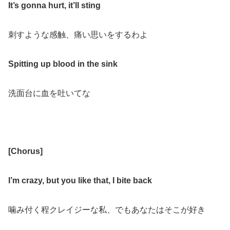
It’s gonna hurt, it’ll sting
刺すような感触、痛い思いをするわよ
Spitting up blood in the sink
洗面台に血を吐いてな
[
Chorus
]
I’m crazy, but you like that, I bite back
噛み付く程クレイジーな私、でもあなたはそこが好き