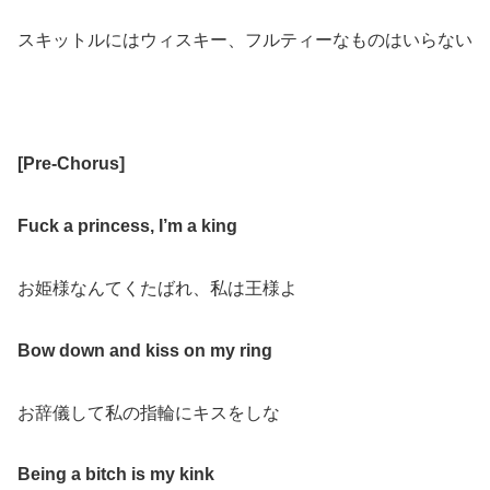
スキットルにはウィスキー、フルティーなものはいらない
[
Pre-Chorus
]
Fuck a princess, I’m a king
お姫様なんてくたばれ、私は王様よ
Bow down and kiss on my ring
お辞儀して私の指輪にキスをしな
Being a bitch is my kink