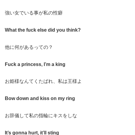
強い女でいる事が私の性癖
What the fuck else did you think?
他に何があるっての？
Fuck a princess, I’m a king
お姫様なんてくたばれ、私は王様よ
Bow down and kiss on my ring
お辞儀して私の指輪にキスをしな
It’s gonna hurt, it’ll sting