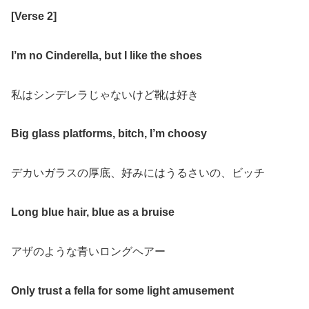
[
Verse 2
]
I’m no Cinderella, but I like the shoes
私はシンデレラじゃないけど靴は好き
Big glass platforms, bitch, I’m choosy
デカいガラスの厚底、好みにはうるさいの、ビッチ
Long blue hair, blue as a bruise
アザのような青いロングヘアー
Only trust a fella for some light amusement