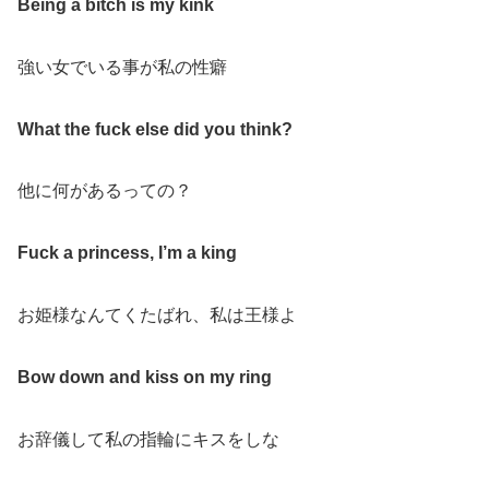
Being a bitch is my kink
強い女でいる事が私の性癖
What the fuck else did you think?
他に何があるっての？
Fuck a princess, I’m a king
お姫様なんてくたばれ、私は王様よ
Bow down and kiss on my ring
お辞儀して私の指輪にキスをしな