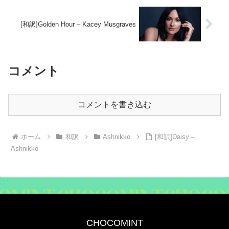
[和訳]Golden Hour – Kacey Musgraves
コメント
コメントを書き込む
ホーム
和訳
Ashnikko
[和訳]Daisy –
Ashnikko
CHOCOMINT