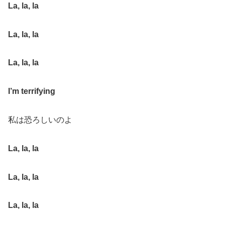
La, la, la
La, la, la
La, la, la
I’m terrifying
私は恐ろしいのよ
La, la, la
La, la, la
La, la, la