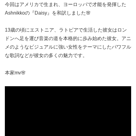
今回はアメリカで生まれ、ヨーロッパで才能を発揮した
Ashnikko
の『
Daisy
』を和訳しました
🌸
13
歳の頃にエストニア、ラトビアで生活した彼女はロン
ドンへ足を運び音楽の道を本格的に歩み始めた彼女。アニ
メのようなビジュアルに強い女性をテーマにしたパワフル
な歌詞などが彼女の多くの魅力です。
本家mv🌸