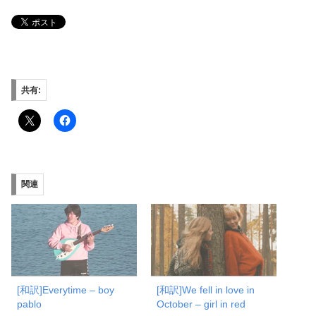
共有:
関連
[和訳]Everytime – boy
[和訳]We fell in love in
pablo
October – girl in red