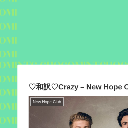
♡和訳♡Crazy – New Hope C
New Hope Club