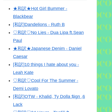
★和訳★Hot Girl Bummer -
Blackbear
[和訳]Dandelions - Ruth B
♡和訳♡No Lies - Dua Lipa ft.Sean
Paul
★和訳★Japanese Denim - Daniel
Caesar
[和訳]10 things I hate about you -
Leah Kate
♡和訳♡Cool For The Summer -
Demi Lovato
[和訳]OTW - Khalid, Ty Dolla $ign ,6
Lack