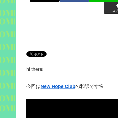
コ
hi there!
今回は
New Hope Club
の和訳です
🌸