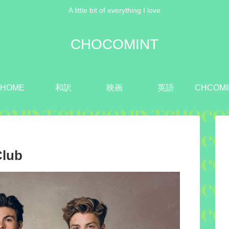
A little bit of everything I love
CHOCOMINT
HOME
和訳
映画
英語
CHCOMI
lub