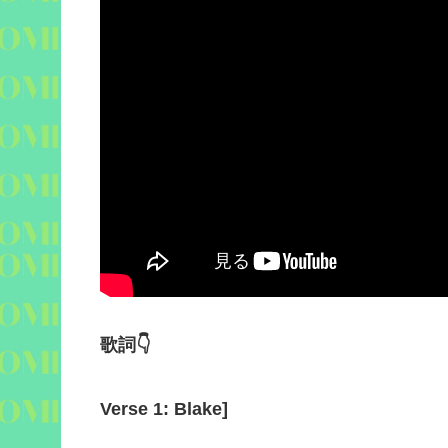
歌詞
👇
Verse 1: Blake
]