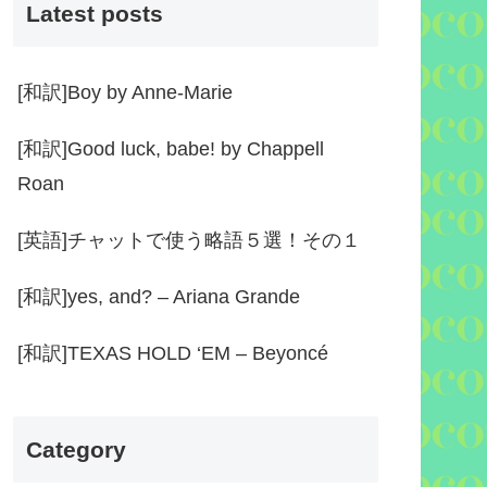
Latest posts
[和訳]Boy by Anne-Marie
[和訳]Good luck, babe! by Chappell
Roan
[英語]チャットで使う略語５選！その１
[和訳]yes, and? – Ariana Grande
[和訳]TEXAS HOLD ‘EM – Beyoncé
Category