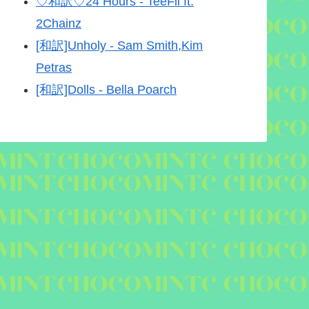
♡和訳♡24 Hours - TeeFli ft.
2Chainz
[和訳]Unholy - Sam Smith,Kim
Petras
[和訳]Dolls - Bella Poarch