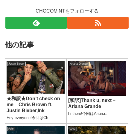
CHOCOMINTをフォローする
他の記事
Justin Bieber
Ariana Grande
★和訳★Don’t check on
[和訳]Thank u, next –
me – Chris Brown ft.
Ariana Grande
Justin Bieber,Ink
hi there!今回はAriana...
Hey everyone!今回はCh...
和訳
3AM