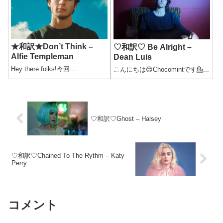
★和訳★Don’t Think –
♡和訳♡ Be Alright –
Alfie Templeman
Dean Luis
Hey there folks!今回...
こんにちは😊Chocomintです💁...
♡和訳♡Ghost – Halsey
♡和訳♡Chained To The Rythm – Katy
Perry
コメント