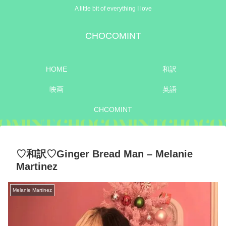
A little bit of everything I love
CHOCOMINT
HOME
和訳
映画
英語
CHCOMINT
♡和訳♡Ginger Bread Man – Melanie
Martinez
Melanie Martinez