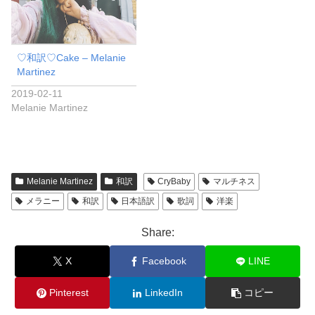
♡和訳♡Cake – Melanie
Martinez
2019-02-11
Melanie Martinez
Melanie Martinez
和訳
CryBaby
マルチネス
メラニー
和訳
日本語訳
歌詞
洋楽
Share:
X
Facebook
LINE
Pinterest
LinkedIn
コピー