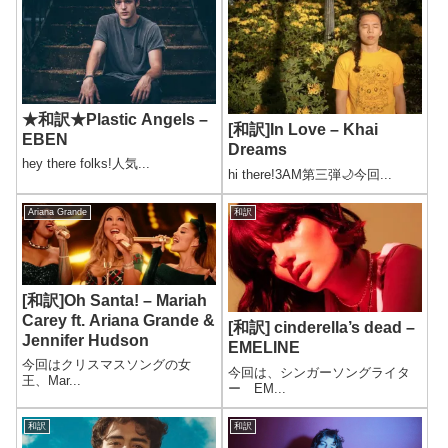
★和訳★Plastic Angels –
[和訳]In Love – Khai
EBEN
Dreams
hey there folks!人気...
hi there!3AM第三弾🌙今回...
Ariana Grande
和訳
[和訳]Oh Santa! – Mariah
Carey ft. Ariana Grande &
[和訳] cinderella’s dead –
Jennifer Hudson
EMELINE
今回はクリスマスソングの女
今回は、シンガーソングライタ
王、Mar...
ー EM...
和訳
和訳