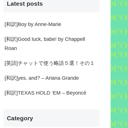
Latest posts
[和訳]Boy by Anne-Marie
[和訳]Good luck, babe! by Chappell
Roan
[英語]チャットで使う略語５選！その１
[和訳]yes, and? – Ariana Grande
[和訳]TEXAS HOLD ‘EM – Beyoncé
Category