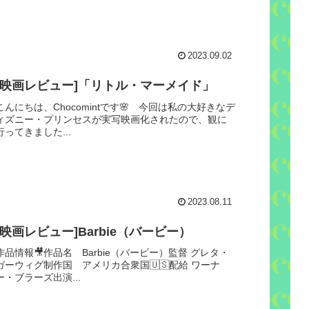
2023.09.02
[映画レビュー]「リトル・マーメイド」
こんにちは、Chocomintです🌸 今回は私の大好きなデ
ィズニー・プリンセスが実写映画化されたので、観に
行ってきました...
2023.08.11
[映画レビュー]Barbie（バービー）
作品情報🎥作品名 Barbie（バービー）監督 グレタ・
ガーウィグ制作国 アメリカ合衆国🇺🇸配給 ワーナ
ー・ブラーズ出演...