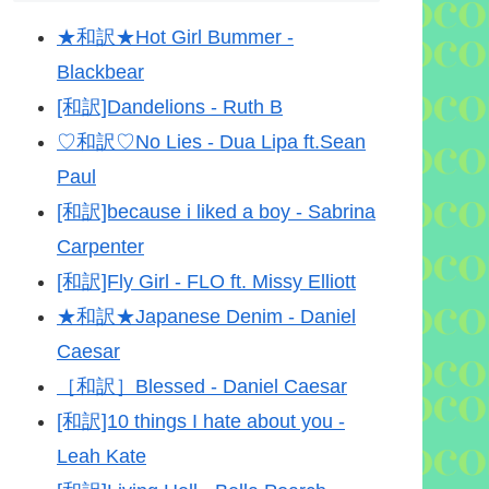
★和訳★Hot Girl Bummer -
Blackbear
[和訳]Dandelions - Ruth B
♡和訳♡No Lies - Dua Lipa ft.Sean
Paul
[和訳]because i liked a boy - Sabrina
Carpenter
[和訳]Fly Girl - FLO ft. Missy Elliott
★和訳★Japanese Denim - Daniel
Caesar
［和訳］Blessed - Daniel Caesar
[和訳]10 things I hate about you -
Leah Kate