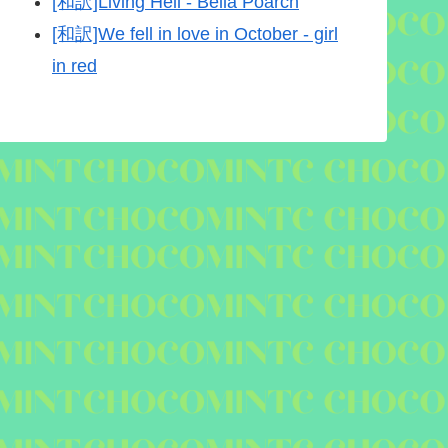
[和訳]Living Hell - Bella Poarch
[和訳]We fell in love in October - girl
in red