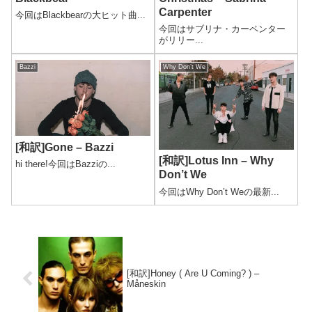
Carpenter
今回はBlackbearの大ヒット曲...
今回はサブリナ・カーペンター
がリリー...
Bazzi
Why Don’t We
[和訳]Gone – Bazzi
[和訳]Lotus Inn – Why
hi there!今回はBazziの...
Don’t We
今回はWhy Don’t Weの最新...
[和訳]Honey ( Are U Coming? ) –
Måneskin