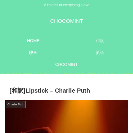
A little bit of everything I love
CHOCOMINT
HOME
和訳
映画
英語
CHCOMINT
[和訳]Lipstick – Charlie Puth
Charlie Puth