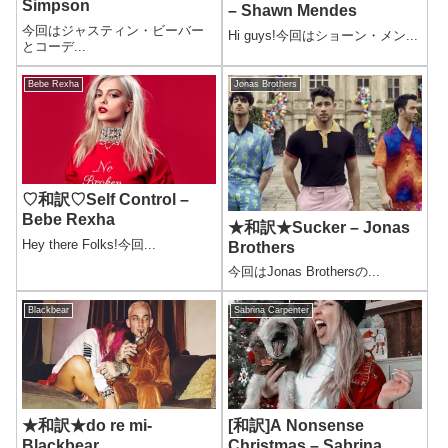
Simpson
– Shawn Mendes
今回はジャスティン・ビーバー
Hi guys!今回はショーン・メン...
とコーデ...
Bebe Rexha
Jonas Brothers
♡和訳♡Self Control –
Bebe Rexha
★和訳★Sucker – Jonas
Hey there Folks!今回...
Brothers
今回はJonas Brothersの...
Blackbear
Sabrina Carpenter
★和訳★do re mi-
[和訳]A Nonsense
Blackbear
Christmas – Sabrina