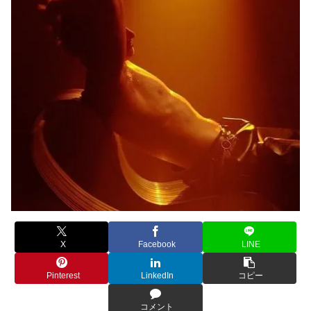
X
Facebook
LINE
Pinterest
LinkedIn
コピー
コメント