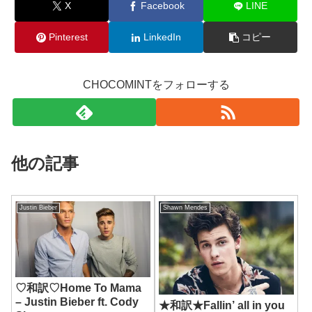
X
Facebook
LINE
Pinterest
LinkedIn
コピー
CHOCOMINTをフォローする
他の記事
Justin Bieber
Shawn Mendes
♡和訳♡Home To Mama
– Justin Bieber ft. Cody
★和訳★Fallin’ all in you