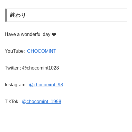
終わり
Have a wonderful day
❤️
YouTube:
CHOCOMINT
Twitter : @chocomint1028
Instagram :
@chocomint_98
TikTok :
@chocomint_1998