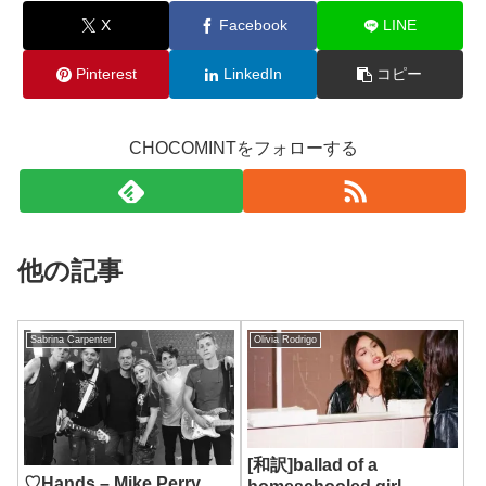
X
Facebook
LINE
Pinterest
LinkedIn
コピー
CHOCOMINTをフォローする
他の記事
Sabrina Carpenter
Olivia Rodrigo
[和訳]ballad of a
♡Hands – Mike Perry,