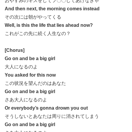
おやすみのキスをしてフ〇〇してあげなきゃ
And then next, the morning comes instead
その次には朝がやってくる
Well, is this the life that lies ahead now?
これがこの先に続く人生なの？
[Chorus]
Go on and be a big girl
大人になるのよ
You asked for this now
この状況を望んだのはあなた
Go on and be a big girl
さあ大人になるのよ
Or everybody’s gonna drown you out
そうしないとあなたは周りに消されてしまう
Go on and be a big girl