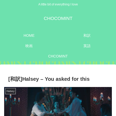
A little bit of everything I love
CHOCOMINT
HOME
和訳
映画
英語
CHCOMINT
[和訳]Halsey – You asked for this
Halsey