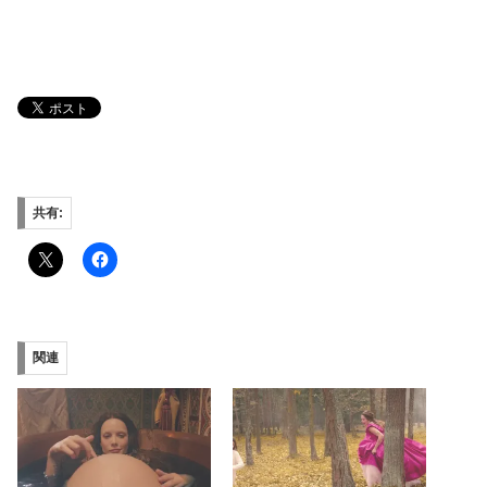
共有:
関連