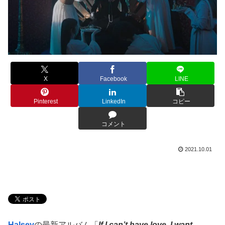
X
Facebook
LINE
Pinterest
LinkedIn
コピー
コメント
2021.10.01
Halsey
の最新アルバム「
If I can’t have love, I want