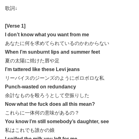
歌詞↓
[Verse 1]
I don’t know what you want from me
あなたに何を求めてられているのかわからない
When I’m sunburnt lips and summer feet
夏の太陽に焼けた唇や足
I’m tattered like these Levi jeans
リーバイスのジーンズのようにボロボロな私
Punch-wasted on redundancy
余計なものを殴ろうとして空振りした
Now what the fuck does all this mean?
これらに一体何の意味があるの？
You know I’m still somebody’s daughter, see
私はこれでも誰かの娘
I spilled the milk you left for me