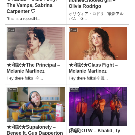
homeschooled girl –
The Vamps, Sabrina
Olivia Rodrigo
Carpenter ♡
オリヴィア・ロドリゴ最新アル
バム「G...
*this is a repostH...
K-12
K-12
★和訳★The Principal –
★和訳★Class Fight –
Melanie Martinez
Melanie Martinez
Hey there folks !今...
Hey there folks!今回...
Benee
Khalid
★和訳★Supalonely –
[和訳]OTW – Khalid, Ty
Benee ft. Gus Dapperton