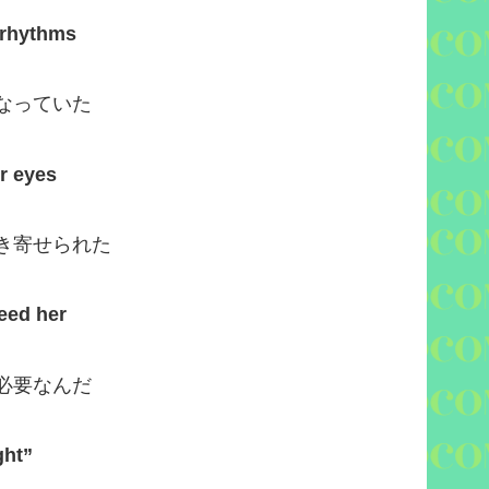
e rhythms
なっていた
r eyes
き寄せられた
need her
必要なんだ
ght”