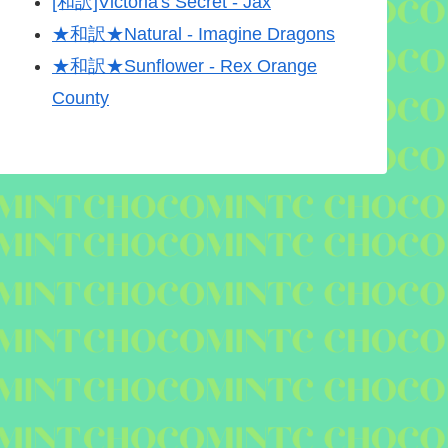
[和訳]Victoria's Secret - Jax
★和訳★Natural - Imagine Dragons
★和訳★Sunflower - Rex Orange
County