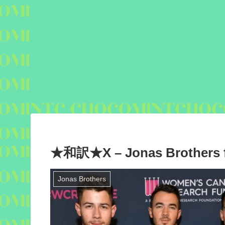
★和訳★X – Jonas Brothers ft
Jonas Brothers