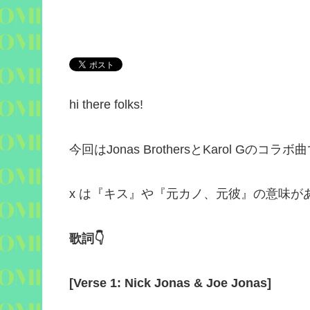
hi there folks!
今回は
Jonas Brothers
と
Karol G
のコラボ曲
x
は『キス』や『元カノ、元彼』の意味が
歌詞
👇
[
Verse 1: Nick Jonas & Joe Jonas
]