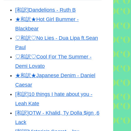
[和訳]Dandelions - Ruth B
★和訳★Hot Girl Bummer -
Blackbear
♡和訳♡No Lies - Dua Lipa ft.Sean
Paul
♡和訳♡Cool For The Summer -
Demi Lovato
★和訳★Japanese Denim - Daniel
Caesar
[和訳]10 things I hate about you -
Leah Kate
[和訳]OTW - Khalid, Ty Dolla $ign ,6
Lack