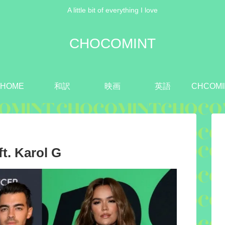
A little bit of everything I love
CHOCOMINT
HOME
和訳
映画
英語
CHCOMI
. Karol G