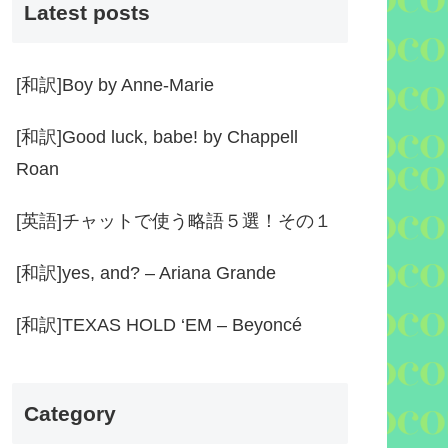
Latest posts
[和訳]Boy by Anne-Marie
[和訳]Good luck, babe! by Chappell
Roan
[英語]チャットで使う略語５選！その１
[和訳]yes, and? – Ariana Grande
[和訳]TEXAS HOLD ‘EM – Beyoncé
Category