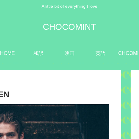
A little bit of everything I love
CHOCOMINT
HOME
和訳
映画
英語
CHCOMI
EN