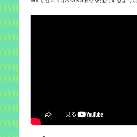
MV
でもスマホや
SNS
依存を批判するよう