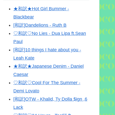
★和訳★Hot Girl Bummer -
Blackbear
[和訳]Dandelions - Ruth B
♡和訳♡No Lies - Dua Lipa ft.Sean
Paul
[和訳]10 things I hate about you -
Leah Kate
★和訳★Japanese Denim - Daniel
Caesar
♡和訳♡Cool For The Summer -
Demi Lovato
[和訳]OTW - Khalid, Ty Dolla $ign ,6
Lack