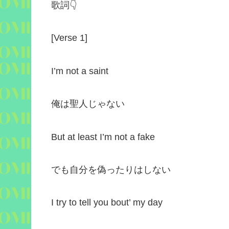
歌詞
👇
[
Verse 1
]
I’m not a saint
俺は聖人じゃない
But at least I’m not a fake
でも自分を偽ったりはしない
I try to tell you bout’ my day