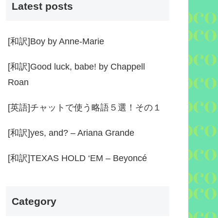
Latest posts
[和訳]Boy by Anne-Marie
[和訳]Good luck, babe! by Chappell
Roan
[英語]チャットで使う略語５選！その１
[和訳]yes, and? – Ariana Grande
[和訳]TEXAS HOLD ‘EM – Beyoncé
Category