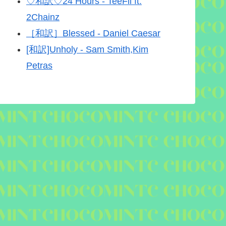
♡和訳♡24 Hours - TeeFli ft.
2Chainz
［和訳］Blessed - Daniel Caesar
[和訳]Unholy - Sam Smith,Kim
Petras