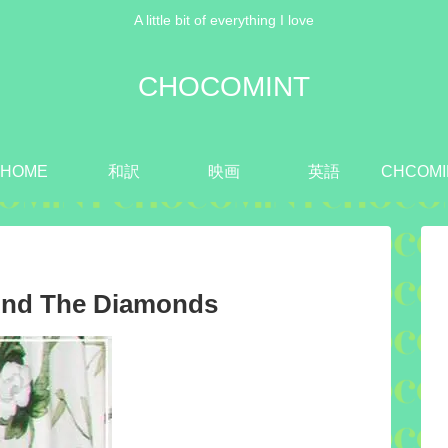
A little bit of everything I love
CHOCOMINT
HOME
和訳
映画
英語
CHCOMI
And The Diamonds