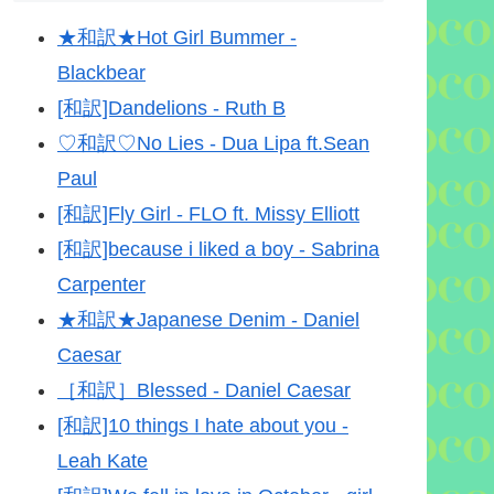
★和訳★Hot Girl Bummer -
Blackbear
[和訳]Dandelions - Ruth B
♡和訳♡No Lies - Dua Lipa ft.Sean
Paul
[和訳]Fly Girl - FLO ft. Missy Elliott
[和訳]because i liked a boy - Sabrina
Carpenter
★和訳★Japanese Denim - Daniel
Caesar
［和訳］Blessed - Daniel Caesar
[和訳]10 things I hate about you -
Leah Kate