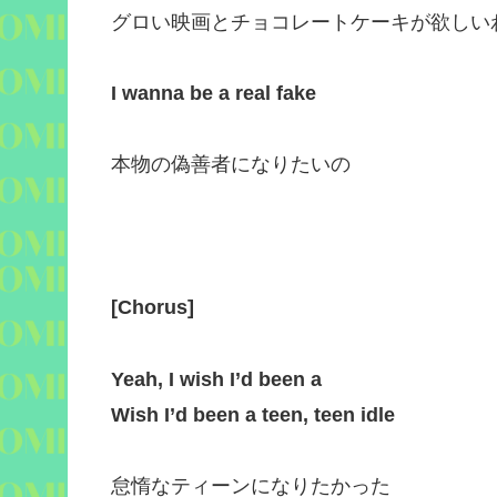
グロい映画とチョコレートケーキが欲しい
I wanna be a real fake
本物の偽善者になりたいの
[
Chorus
]
Yeah, I wish I’d been a
Wish I’d been a teen, teen idle
怠惰なティーンになりたかった