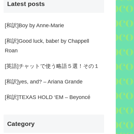
Latest posts
[和訳]Boy by Anne-Marie
[和訳]Good luck, babe! by Chappell
Roan
[英語]チャットで使う略語５選！その１
[和訳]yes, and? – Ariana Grande
[和訳]TEXAS HOLD ‘EM – Beyoncé
Category