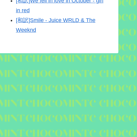
[和訳]We fell in love in October - girl
in red
[和訳]Smile - Juice WRLD & The
Weeknd