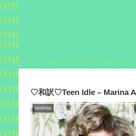
♡和訳♡Teen Idle – Marina 
MARINA