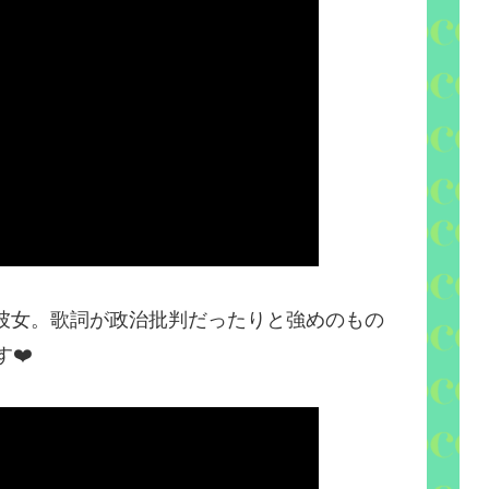
彼女。歌詞が政治批判だったりと強めのもの
す
❤️