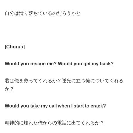
自分は滑り落ちているのだろうかと
[Chorus]
Would you rescue me? Would you get my back?
君は俺を救ってくれるか？逆光に立つ俺についてくれる
か？
Would you take my call when I start to crack?
精神的に壊れた俺からの電話に出てくれるか？