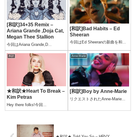
[和訳]34+35 Remix –
[和訳]Bad Habits – Ed
Ariana Grande ,Doja Cat,
Sheeran
Megan Thee Stallion
今回はEd Sheeranの新曲を和...
今回はAriana Grande,D...
和訳
Anne-Marie
★和訳★Heart To Break –
[和訳]Boy by Anne-Marie
Kim Petras
リクエストされたAnne-Marie...
Hey there folks!今回...
★和訳★ Told You So – HRVY