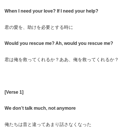
When I need your love? If I need your help?
君の愛を、助けを必要とする時に
Would you rescue me? Ah, would you rescue me?
君は俺を救ってくれるか？ああ、俺を救ってくれるか？
[Verse 1]
We don’t talk much, not anymore
俺たちは昔と違ってあまり話さなくなった