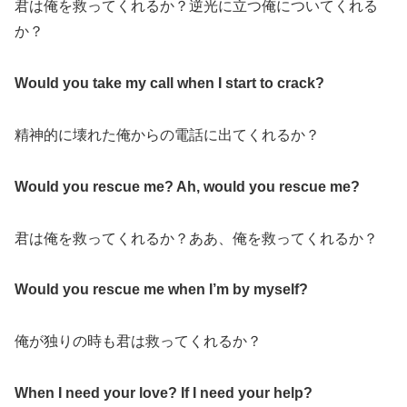
君は俺を救ってくれるか？逆光に立つ俺についてくれる
か？
Would you take my call when I start to crack?
精神的に壊れた俺からの電話に出てくれるか？
Would you rescue me? Ah, would you rescue me?
君は俺を救ってくれるか？ああ、俺を救ってくれるか？
Would you rescue me when I’m by myself?
俺が独りの時も君は救ってくれるか？
When I need your love? If I need your help?