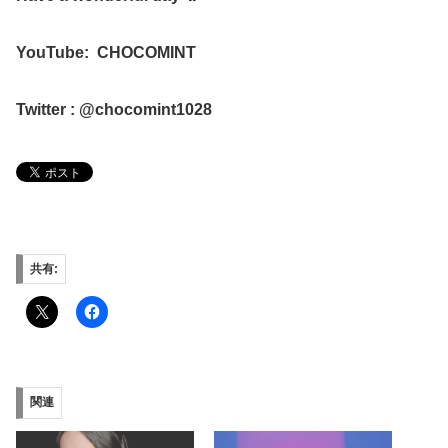
YouTube:
CHOCOMINT
Twitter : @chocomint1028
共有:
関連