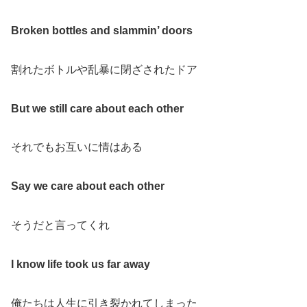
Broken bottles and slammin’ doors
割れたボトルや乱暴に閉ざされたドア
But we still care about each other
それでもお互いに情はある
Say we care about each other
そうだと言ってくれ
I know life took us far away
俺たちは人生に引き裂かれてしまった