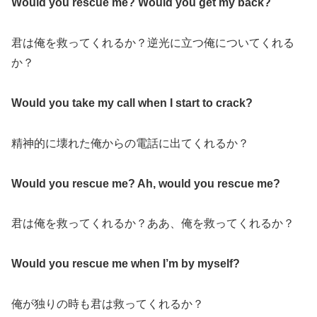
Would you rescue me? Would you get my back?
君は俺を救ってくれるか？逆光に立つ俺についてくれる
か？
Would you take my call when I start to crack?
精神的に壊れた俺からの電話に出てくれるか？
Would you rescue me? Ah, would you rescue me?
君は俺を救ってくれるか？ああ、俺を救ってくれるか？
Would you rescue me when I’m by myself?
俺が独りの時も君は救ってくれるか？