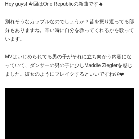
Hey guys! 今回はOne Republicの新曲です🔥
別れそうなカップルなのでしょうか？昔を振り返ってる部
分もありますね。辛い時に自分を救ってくれるかを歌って
います。
MVはいじめられてる男の子がそれに立ち向かう内容にな
っていて、ダンサーの男の子に少しMaddie Zieglerを感じ
ました。彼女のようにブレイクするといいですね🤩❤️