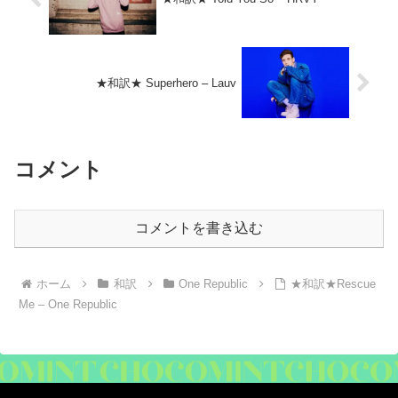
★和訳★ Superhero – Lauv
コメント
コメントを書き込む
ホーム
和訳
One Republic
★和訳★Rescue
Me – One Republic