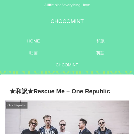
A little bit of everything I love
CHOCOMINT
HOME
和訳
映画
英語
CHCOMINT
★和訳★Rescue Me – One Republic
One Republic