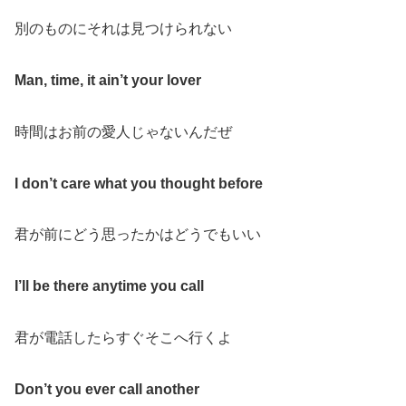
別のものにそれは見つけられない
Man, time, it ain’t your lover
時間はお前の愛人じゃないんだぜ
I don’t care what you thought before
君が前にどう思ったかはどうでもいい
I’ll be there anytime you call
君が電話したらすぐそこへ行くよ
Don’t you ever call another