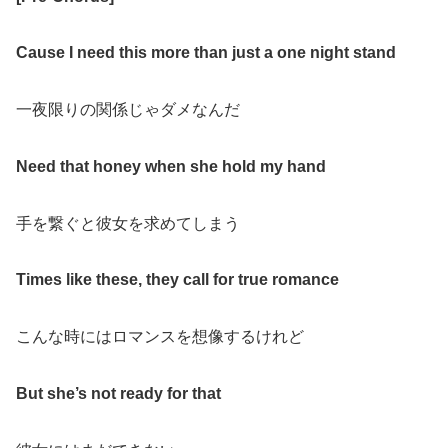
Cause I need this more than just a one night stand
一夜限りの関係じゃダメなんだ
Need that honey when she hold my hand
手を繋ぐと彼女を求めてしまう
Times like these, they call for true romance
こんな時にはロマンスを想像するけれど
But she’s not ready for that