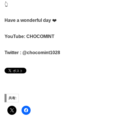
👆
Have a wonderful day
❤️
YouTube: CHOCOMINT
Twitter : @chocomint1028
共有: