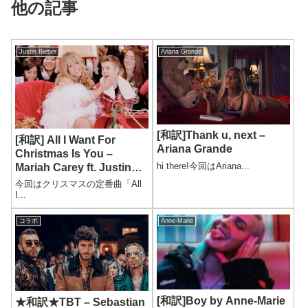
他の記事
Justin Bieber
Ariana Grande
[和訳]Thank u, next –
[和訳] All I Want For
Ariana Grande
Christmas Is You –
hi there!今回はAriana...
Mariah Carey ft. Justin
Bieber
今回はクリスマスの定番曲「All
I...
コラボ
Anne-Marie
[和訳]Boy by Anne-Marie
★和訳★TBT – Sebastian