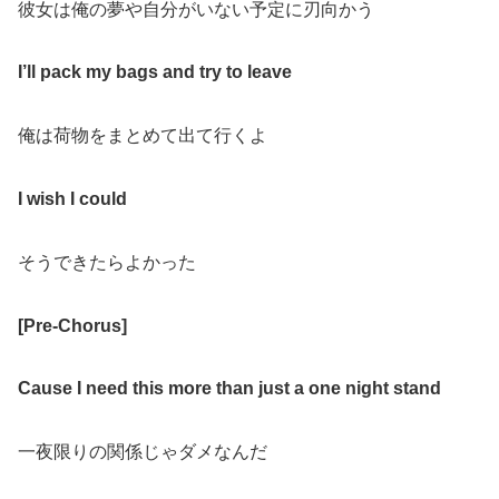
彼女は俺の夢や自分がいない予定に刃向かう
I’ll pack my bags and try to leave
俺は荷物をまとめて出て行くよ
I wish I could
そうできたらよかった
[Pre-Chorus]
Cause I need this more than just a one night stand
一夜限りの関係じゃダメなんだ