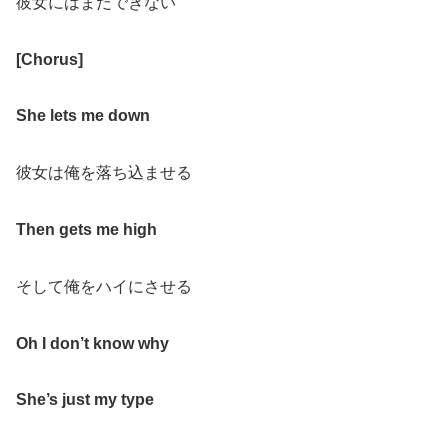
彼女にはまだできない
[Chorus]
She lets me down
彼女は俺を落ち込ませる
Then gets me high
そして俺をハイにさせる
Oh I don’t know why
She’s just my type