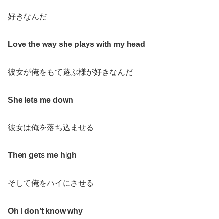
好きなんだ
Love the way she plays with my head
彼女が俺をもて遊ぶ様が好きなんだ
She lets me down
彼女は俺を落ち込ませる
Then gets me high
そして俺をハイにさせる
Oh I don’t know why