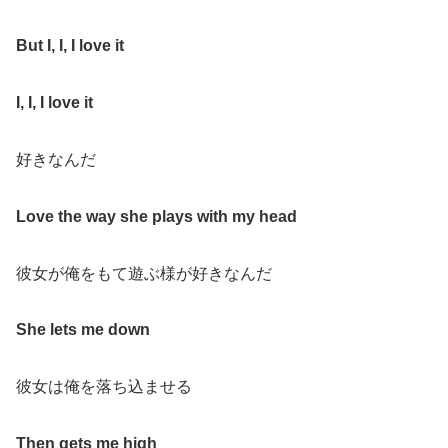
But I, I, I love it
I, I, I love it
好きなんだ
Love the way she plays with my head
彼女が俺をもて遊ぶ様が好きなんだ
She lets me down
彼女は俺を落ち込ませる
Then gets me high