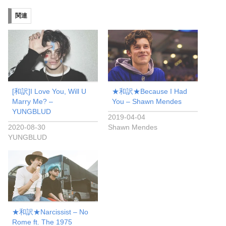
関連
[和訳]I Love You, Will U
★和訳★Because I Had
Marry Me? –
You – Shawn Mendes
YUNGBLUD
2019-04-04
2020-08-30
Shawn Mendes
YUNGBLUD
★和訳★Narcissist – No
Rome ft. The 1975