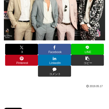
X
Facebook
LINE
Pinterest
LinkedIn
コピー
コメント
2019.05.17