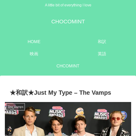
A little bit of everything I love
CHOCOMINT
HOME
和訳
映画
英語
CHCOMINT
★和訳★Just My Type – The Vamps
The Vamps