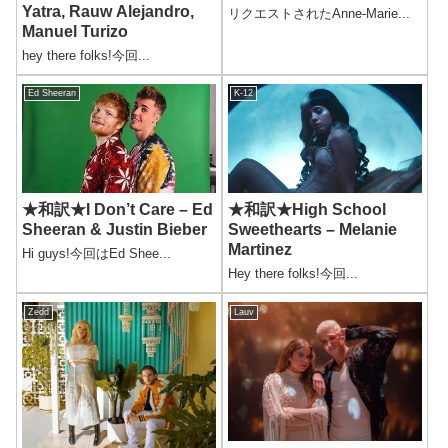
Yatra, Rauw Alejandro,
リクエストされたAnne-Marie...
Manuel Turizo
hey there folks!今回...
Ed Sheeran
K-12
★和訳★I Don’t Care – Ed
★和訳★High School
Sheeran & Justin Bieber
Sweethearts – Melanie
Martinez
Hi guys!今回はEd Shee...
Hey there folks!今回...
Zedd
Lauv