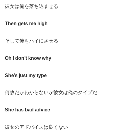
彼女は俺を落ち込ませる
Then gets me high
そして俺をハイにさせる
Oh I don’t know why
She’s just my type
何故だかわからないが彼女は俺のタイプだ
She has bad advice
彼女のアドバイスは良くない