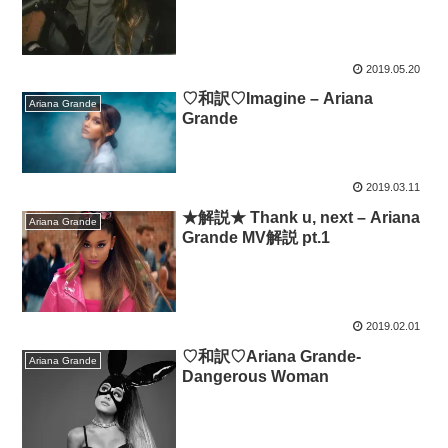
2019.05.20
♡和訳♡Imagine – Ariana
Ariana Grande
Grande
2019.03.11
★解説★ Thank u, next – Ariana
Ariana Grande
Grande MV解説 pt.1
2019.02.01
♡和訳♡Ariana Grande-
Ariana Grande
Dangerous Woman