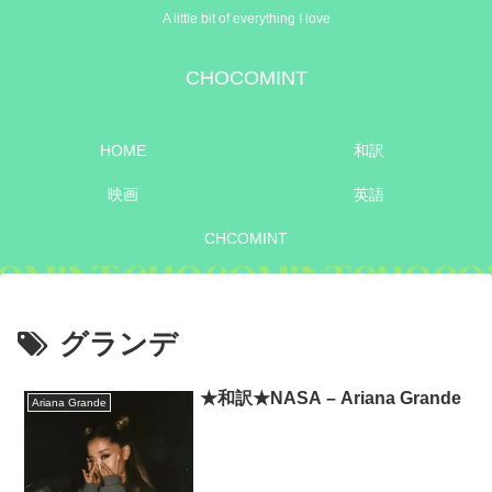
A little bit of everything I love
CHOCOMINT
HOME
和訳
映画
英語
CHCOMINT
グランデ
★和訳★NASA – Ariana Grande
Ariana Grande