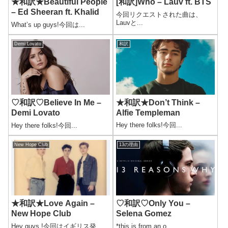
★和訳★Beautiful People
[和訳]Who – Lauv ft. BTS
– Ed Sheeran ft. Khalid
今回リクエストされた曲は、
Lauvと...
What’s up guys!今回は...
Demi Lovato
和訳
★和訳★Don’t Think –
♡和訳♡Believe In Me –
Alfie Templeman
Demi Lovato
Hey there folks!今回...
Hey there folks!今回...
New Hope Club
13の理由
★和訳★Love Again –
♡和訳♡Only You –
New Hope Club
Selena Gomez
Hey guys !今回はイギリス発...
*this is from an o...