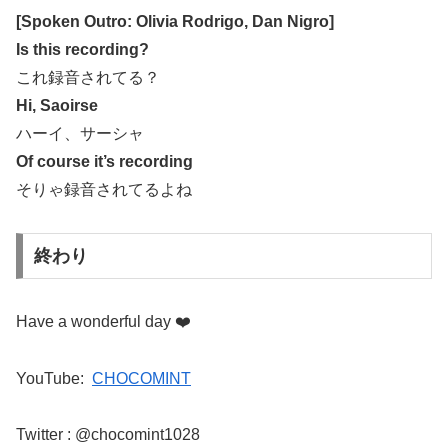
[Spoken Outro: Olivia Rodrigo, Dan Nigro]
Is this recording?
これ録音されてる？
Hi, Saoirse
ハーイ、サーシャ
Of course it’s recording
そりゃ録音されてるよね
終わり
Have a wonderful day
❤️
YouTube:
CHOCOMINT
Twitter : @chocomint1028