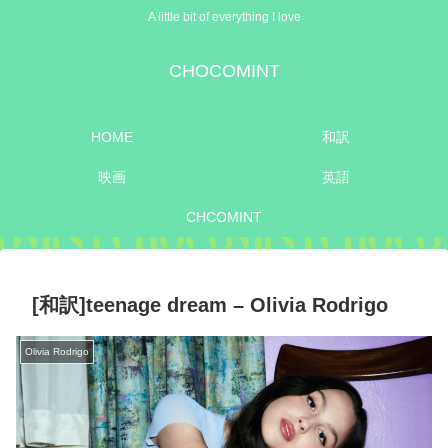
A little bit of everything I love
CHOCOMINT
HOME
和訳
映画
英語
CHCOMINT
[和訳]teenage dream – Olivia Rodrigo
Olivia Rodrigo