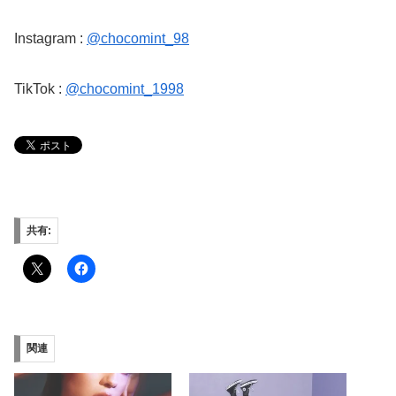
Instagram :
@chocomint_98
TikTok :
@chocomint_1998
共有:
関連