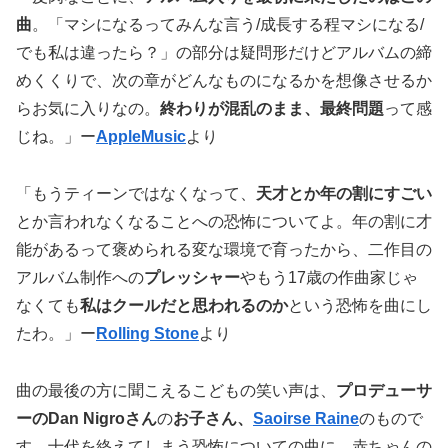
曲
。「マシになるってみんな言う/成長する程マシになる/
でも私は違ったら？」の部分は疑問形だけどアルバムの締
めくくりで、次の章がどんなものになるかを想像させるか
らお気に入りなの。
終わりが混乱のまま、最終問題
って感
じね。」ー
AppleMusic
より
「もうティーンではなくなって、
天才とか年の割にすごい
とか言われなくなることへの恐怖についてよ。年の割に才
能があるって褒められる変な環境で育ったから、二作目の
アルバム制作への
プレッシャー
やもう17歳の作曲家じゃ
なくても
私はクールだと思われるのか
という恐怖を曲にし
たわ。」ー
Rolling Stone
より
曲の最後の方に聞こえるこどもの笑い声は、
プロデューサ
ーのDan Nigroさん
の
お子さん、
Saoirse Raine
のもので
す。十代を終えてしまう恐怖についての曲に、赤ちゃんの