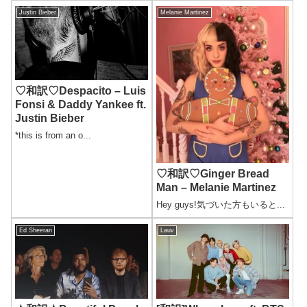
Justin Bieber
Melanie Martinez
♡和訳♡Despacito – Luis
Fonsi & Daddy Yankee ft.
Justin Bieber
*this is from an o...
♡和訳♡Ginger Bread
Man – Melanie Martinez
Hey guys!気づいた方もいると...
Ed Sheeran
Lauv