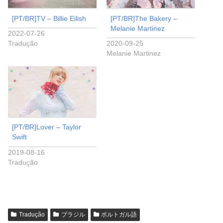
[PT/BR]TV – Billie Eilish
[PT/BR]The Bakery –
Melanie Martinez
2022-07-26
Tradução
2020-09-25
Melanie Martinez
[PT/BR]Lover – Taylor
Swift
2019-08-16
Tradução
Tradução
ブラジル
ポルトガル語