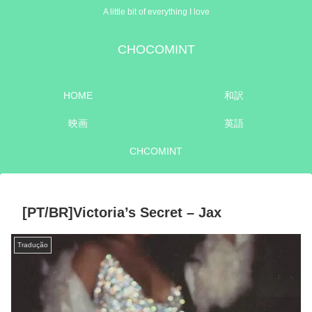
A little bit of everything I love
CHOCOMINT
HOME
和訳
映画
英語
CHCOMINT
[PT/BR]Victoria’s Secret – Jax
Tradução