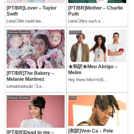
[PT/BR]Lover – Taylor
[PT/BR]Mother – Charlie
Swift
Puth
Letra👇We could lea...
Letra👇He's such a ...
Melanie Martinez
ブラジル
★和訳★Meu Abrigo –
Melim
[PT/BR]The Bakery –
Melanie Martinez
Hey there folks!今回...
Letra&tradução 👇La...
Melanie Martinez
3AM
[和訳]Vem Ca – Pele
[PT/BR]Dead to me –