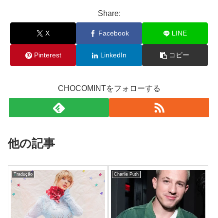
Share:
X
Facebook
LINE
Pinterest
LinkedIn
コピー
CHOCOMINTをフォローする
他の記事
Tradução
Charlie Puth