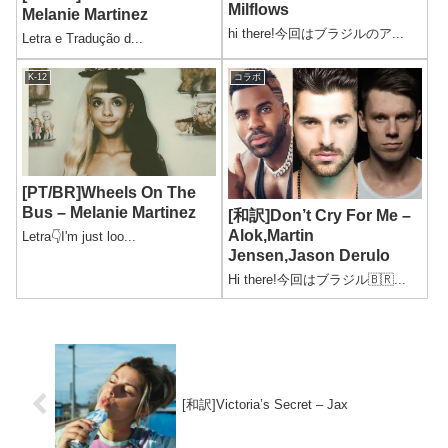
Milflows
Melanie Martinez
hi there!今回はブラジルのア...
Letra e Tradução d...
K-12
コラボ
[PT/BR]Wheels On The
Bus – Melanie Martinez
[和訳]Don’t Cry For Me –
Alok,Martin
Letra👇I'm just loo...
Jensen,Jason Derulo
Hi there!今回はブラジル🇧🇷...
[和訳]Victoria’s Secret – Jax