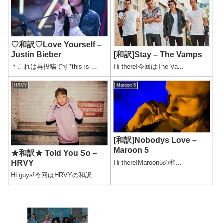
♡和訳♡Love Yourself –
Justin Bieber
[和訳]Stay – The Vamps
＊これは再投稿です*this is ...
Hi there!今回はThe Va...
HRVY
Maroon 5
[和訳]Nobodys Love –
Maroon 5
★和訳★ Told You So –
Hi there!Maroon5の和...
HRVY
Hi guys!今回はHRVYの和訳...