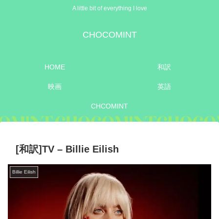
A little bit of everything I love
CHOCOMINT
HOME
和訳
映画
英語
CHCOMINT
[和訳]TV – Billie Eilish
Billie Eilish