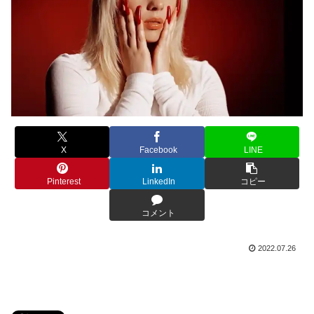
X
Facebook
LINE
Pinterest
LinkedIn
コピー
コメント
2022.07.26