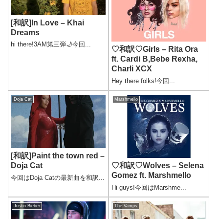
[和訳]In Love – Khai
Dreams
hi there!3AM第三弾🌙今回...
♡和訳♡Girls – Rita Ora
ft. Cardi B,Bebe Rexha,
Charli XCX
Hey there folks!今回...
Doja Cat
Marshmello
[和訳]Paint the town red –
Doja Cat
♡和訳♡Wolves – Selena
Gomez ft. Marshmello
今回はDoja Catの最新曲を和訳...
Hi guys!今回はMarshme...
Justin Bieber
The Vamps