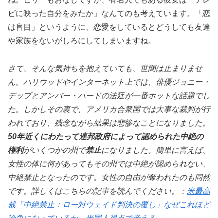
ビに映った自分をみたか」なんてのも考えています。「恋
は盲目」というように、恋愛をしているとどうしても友達
や家族をないがしろにしてしまいますね。
さて、そんな気持ちを抱えていても、世間は止まりませ
ん。ハリウッドやインターネット上では、俳優ジョニー・
デップとアンバー・ハードの法廷が一番ホットな話題でし
た。しかしその裏で、アメリカ合衆国では大事な裁判が行
われており、残念ながら結果は悲惨なことになりました。
50年近くにわたって連邦政府によって認められた中絶の
権利
がいくつかの州で
禁止
になりました。簡単に言えば、
女性の体に何があってもその州では中絶が認められない、
中絶禁止となったのです。女性の自由が奪われたのも同然
です。詳しくはこちらの記事を読んでください。：
米最高
裁「中絶禁止：ロー対ウェイド判決の覆し」なぜこれほど