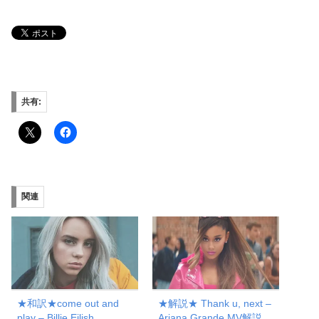
共有:
関連
★和訳★come out and
★解説★ Thank u, next –
play – Billie Eilish
Ariana Grande MV解説