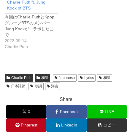
Charlie Puth ft. Jung
Kook of BTS
今回はCharlie PuthとKpop
グループBTSのメンバー、
Jung Kookがコラボした曲
で…
2022-09-14
Charlie Puth
Charlie Puth
和訳
Japanese
Lyrics
和訳
日本語訳
歌詞
洋楽
Share:
X
Facebook
LINE
Pinterest
LinkedIn
コピー