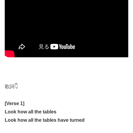
歌詞👇
[Verse 1]
Look how all the tables
Look how all the tables have turned