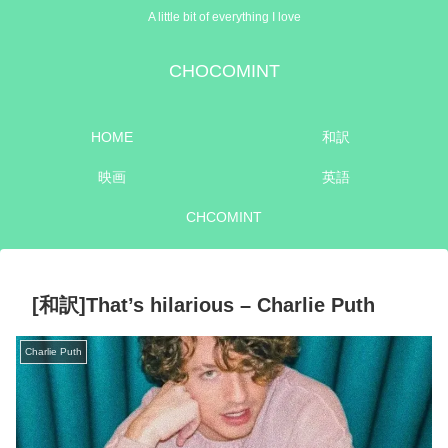
A little bit of everything I love
CHOCOMINT
HOME
和訳
映画
英語
CHCOMINT
[和訳]That’s hilarious – Charlie Puth
Charlie Puth