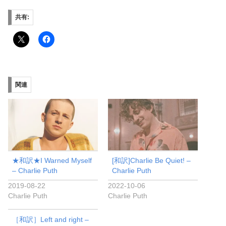
共有:
関連
★和訳★I Warned Myself
[和訳]Charlie Be Quiet! –
– Charlie Puth
Charlie Puth
2019-08-22
2022-10-06
Charlie Puth
Charlie Puth
［和訳］Left and right –