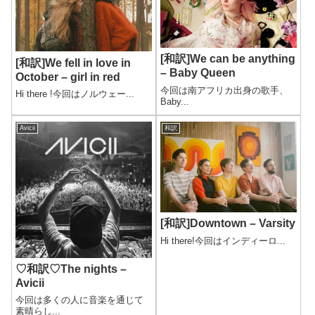
[和訳]We can be anything
[和訳]We fell in love in
– Baby Queen
October – girl in red
今回は南アフリカ出身の歌手、
Hi there !今回はノルウェー...
Baby...
Avicii
和訳
[和訳]Downtown – Varsity
Hi there!今回はインディーロ...
♡和訳♡The nights –
Avicii
今回は多くの人に音楽を通じて
素晴らし...