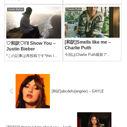
Justin Bieber
Charlie Puth
[和訳]Smells like me –
♡和訳♡I’ll Show You –
Charlie Puth
Justin Bieber
今回はCharlie Puth最新ア...
*この記事は再投稿です*this i...
[和訳]abcdefu(angrier) – GAYLE