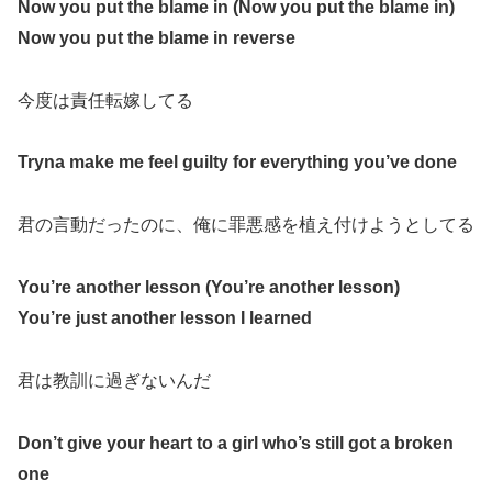
Now you put the blame in (Now you put the blame in)
Now you put the blame in reverse
今度は責任転嫁してる
Tryna make me feel guilty for everything you’ve done
君の言動だったのに、俺に罪悪感を植え付けようとしてる
You’re another lesson (You’re another lesson)
You’re just another lesson I learned
君は教訓に過ぎないんだ
Don’t give your heart to a girl who’s still got a broken
one