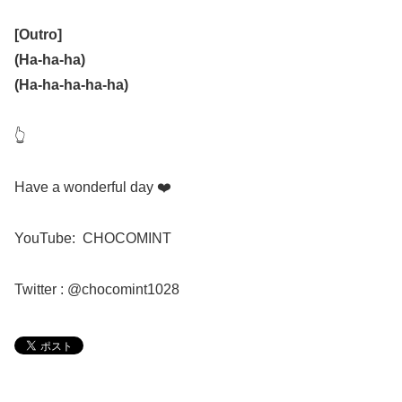
[Outro]
(Ha-ha-ha)
(Ha-ha-ha-ha-ha)
👆
Have a wonderful day
❤️
YouTube:
CHOCOMINT
Twitter : @chocomint1028