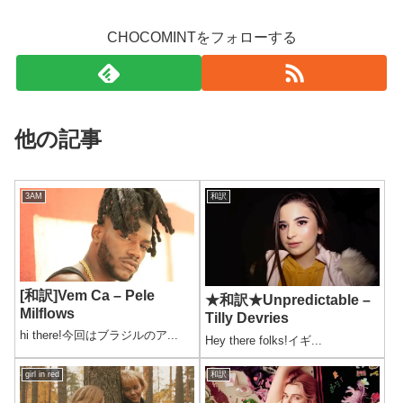
CHOCOMINTをフォローする
他の記事
3AM
和訳
[和訳]Vem Ca – Pele
★和訳★Unpredictable –
Milflows
Tilly Devries
hi there!今回はブラジルのア...
Hey there folks!イギ...
girl in red
和訳