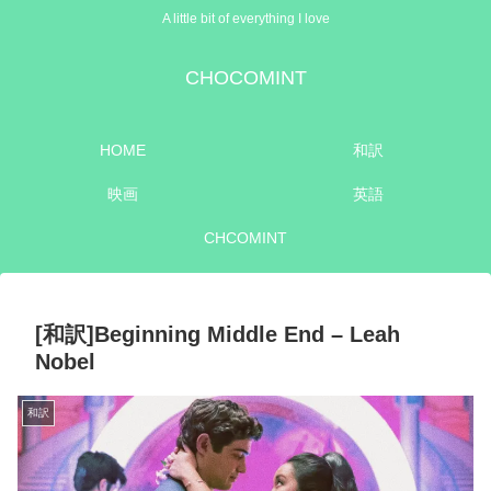
A little bit of everything I love
CHOCOMINT
HOME
和訳
映画
英語
CHCOMINT
[和訳]Beginning Middle End – Leah
Nobel
和訳