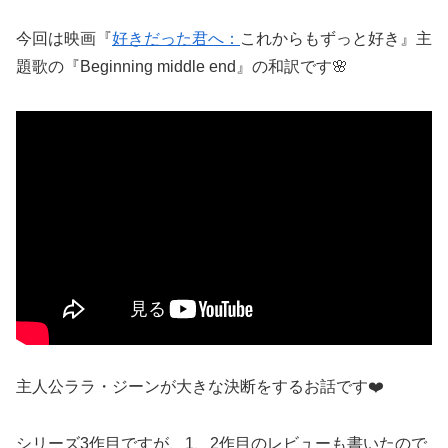
今回は映画『
好きだった君へ：
これからもずっと好き』主
題歌の『
Beginning middle end
』の和訳です
🌸
主人公ララ・ジーンが大きな決断をするお話です
❤️
シリーズ
3
作目ですが、
1
、
2
作目のレビューも書いたので