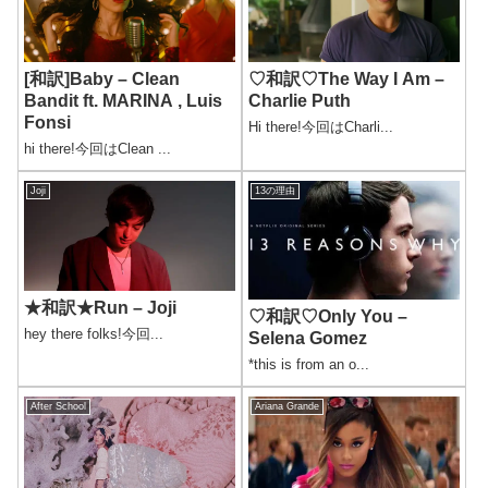
[和訳]Baby – Clean
♡和訳♡The Way I Am –
Bandit ft. MARINA , Luis
Charlie Puth
Fonsi
Hi there!今回はCharli...
hi there!今回はClean ...
Joji
13の理由
★和訳★Run – Joji
♡和訳♡Only You –
hey there folks!今回...
Selena Gomez
*this is from an o...
After School
Ariana Grande