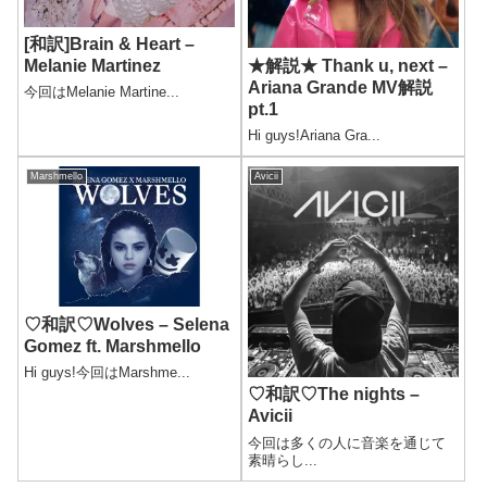
[和訳]Brain & Heart –
★解説★ Thank u, next –
Melanie Martinez
Ariana Grande MV解説
今回はMelanie Martine...
pt.1
Hi guys!Ariana Gra...
Marshmello
Avicii
♡和訳♡Wolves – Selena
Gomez ft. Marshmello
Hi guys!今回はMarshme...
♡和訳♡The nights –
Avicii
今回は多くの人に音楽を通じて
素晴らし...