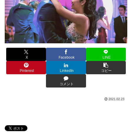
X
Facebook
LINE
Pinterest
LinkedIn
コピー
コメント
2021.02.23