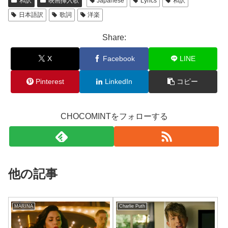
和訳
映画挿入歌
Japanese
Lyrics
和訳
日本語訳
歌詞
洋楽
Share:
X
Facebook
LINE
Pinterest
LinkedIn
コピー
CHOCOMINTをフォローする
他の記事
MARINA
Charlie Puth