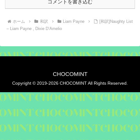
コメントを書き込む
ホーム
和訳
Liam Payne
[和訳]Naughty List
– Liam Payne , Dixie D’Amelio
CHOCOMINT
Copyright © 2019-2026 CHOCOMINT All Rights Reserved.