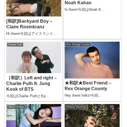
Noah Kahan
hi there!今回はNoah K...
[和訳]Backyard Boy –
Claire Rosinkranz
Hi there!今回はアイスランド...
Charlie Puth
Rex Orange County
［和訳］Left and right –
★和訳★Best Friend –
Charlie Puth ft. Jung
Rex Orange County
Kook of BTS
Hey there folks!今回...
今回はCharlie PuthとKp...
Olivia Rodrigo
Melanie Martinez