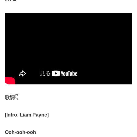
歌詞
👇
[Intro: Liam Payne]
Ooh-ooh-ooh