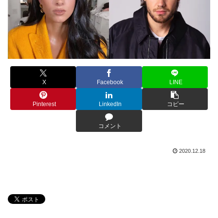
X
Facebook
LINE
Pinterest
LinkedIn
コピー
コメント
2020.12.18