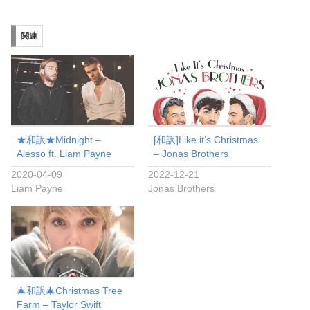
関連
★和訳★Midnight –
[和訳]Like it’s Christmas
Alesso ft. Liam Payne
– Jonas Brothers
2020-04-09
2022-12-21
Liam Payne
Jonas Brothers
🎄和訳🎄Christmas Tree
Farm – Taylor Swift