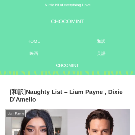
A little bit of everything I love
CHOCOMINT
HOME
和訳
映画
英語
CHCOMINT
[和訳]Naughty List – Liam Payne , Dixie
D’Amelio
Liam Payne