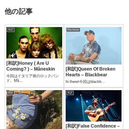
他の記事
和訳
Blackbear
[和訳]Honey ( Are U
Coming? ) – Måneskin
[和訳]Queen Of Broken
Hearts – Blackbear
今回はイタリア発のロックバン
ド、Må...
hi there!今回はblackb...
和訳
和訳
[和訳]False Confidence –