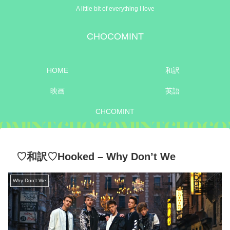
A little bit of everything I love
CHOCOMINT
HOME
和訳
映画
英語
CHCOMINT
♡和訳♡Hooked – Why Don’t We
Why Don’t We