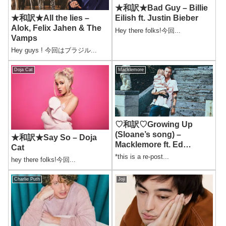
★和訳★Bad Guy – Billie
★和訳★All the lies –
Eilish ft. Justin Bieber
Alok, Felix Jahen & The
Hey there folks!今回...
Vamps
Hey guys ! 今回はブラジル...
Doja Cat
Macklemore
♡和訳♡Growing Up
(Sloane’s song) –
★和訳★Say So – Doja
Macklemore ft. Ed
Cat
Sheeran
*this is a re-post...
hey there folks!今回...
Charlie Puth
Joji