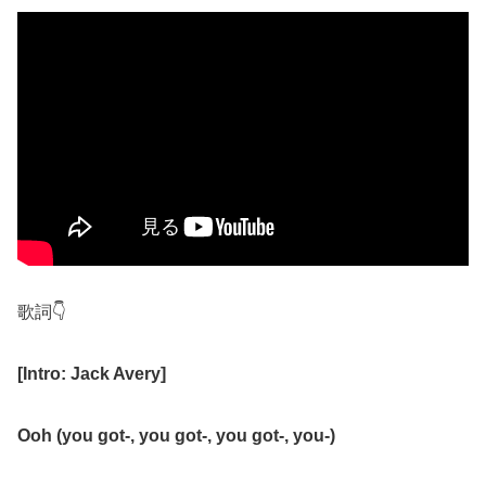
歌詞
👇
[
Intro: Jack Avery
]
Ooh (you got-, you got-, you got-, you-)