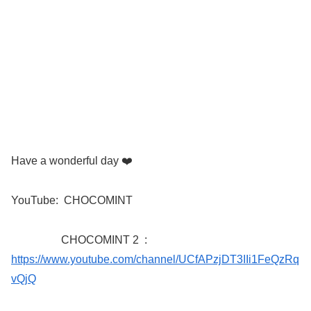
Have a wonderful day
❤️
YouTube:
CHOCOMINT
CHOCOMINT 2
:
https://www.youtube.com/channel/UCfAPzjDT3IIi1FeQzRq
vQjQ