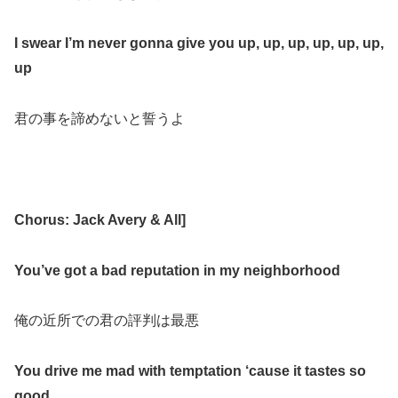
I swear I’m never gonna give you up, up, up, up, up, up,
up
君の事を諦めないと誓うよ
Chorus: Jack Avery & All
]
You’ve got a bad reputation in my neighborhood
俺の近所での君の評判は最悪
You drive me mad with temptation ‘cause it tastes so
good