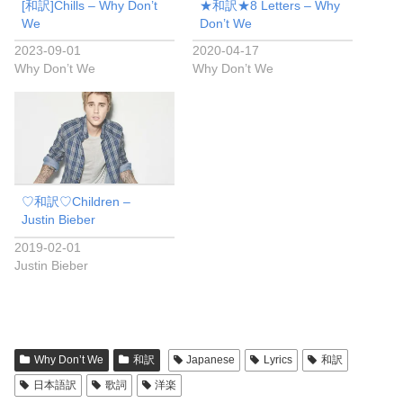
[和訳]Chills – Why Don’t
★和訳★8 Letters – Why
We
Don’t We
2023-09-01
2020-04-17
Why Don’t We
Why Don’t We
♡和訳♡Children –
Justin Bieber
2019-02-01
Justin Bieber
Why Don’t We
和訳
Japanese
Lyrics
和訳
日本語訳
歌詞
洋楽