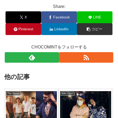
Share:
X
Facebook
LINE
Pinterest
LinkedIn
コピー
CHOCOMINTをフォローする
他の記事
The Vamps
Billie Eilish