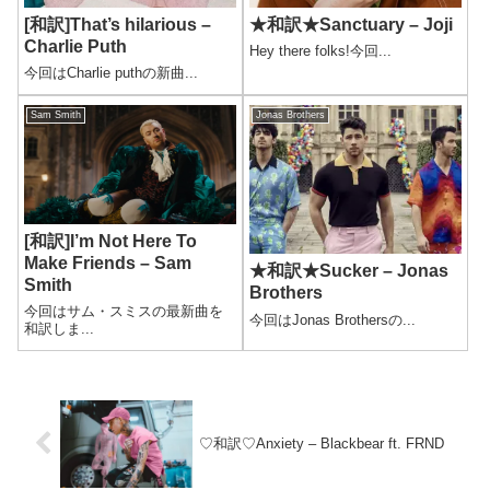
[和訳]That’s hilarious –
★和訳★Sanctuary – Joji
Charlie Puth
Hey there folks!今回...
今回はCharlie puthの新曲...
Sam Smith
Jonas Brothers
[和訳]I’m Not Here To
Make Friends – Sam
★和訳★Sucker – Jonas
Smith
Brothers
今回はサム・スミスの最新曲を
今回はJonas Brothersの...
和訳しま...
♡和訳♡Anxiety – Blackbear ft. FRND