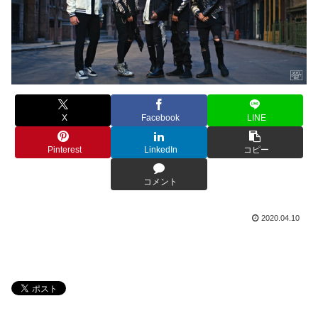
X
Facebook
LINE
Pinterest
LinkedIn
コピー
コメント
2020.04.10