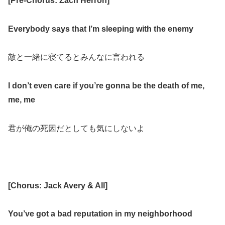
[
Pre-Chorus: Zach Herron
]
Everybody says that I’m sleeping with the enemy
敵と一緒に寝てるとみんなに言われる
I don’t even care if you’re gonna be the death of me,
me, me
君が俺の死因だとしても気にしないよ
[
Chorus: Jack Avery & All
]
You’ve got a bad reputation in my neighborhood