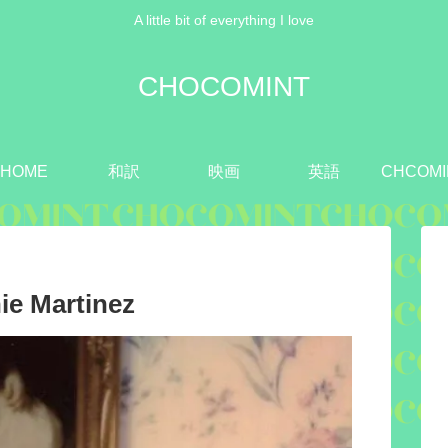
A little bit of everything I love
CHOCOMINT
HOME
和訳
映画
英語
CHCOMI
e Martinez