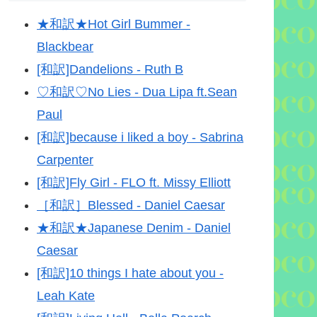
★和訳★Hot Girl Bummer -
Blackbear
[和訳]Dandelions - Ruth B
♡和訳♡No Lies - Dua Lipa ft.Sean
Paul
[和訳]because i liked a boy - Sabrina
Carpenter
[和訳]Fly Girl - FLO ft. Missy Elliott
［和訳］Blessed - Daniel Caesar
★和訳★Japanese Denim - Daniel
Caesar
[和訳]10 things I hate about you -
Leah Kate