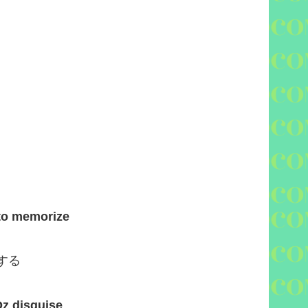
 to memorize
する
Oz disguise