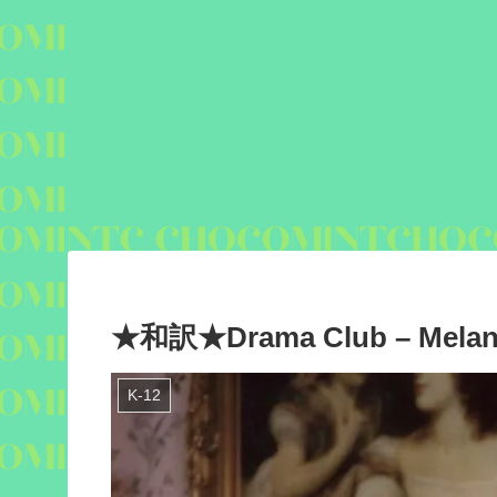
★和訳★Drama Club – Melani
K-12