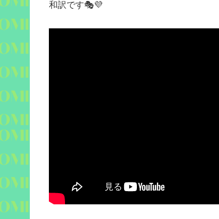
和訳です
🎭💜