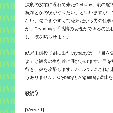
演劇の授業に遅れて来た
Crybaby
。劇の配
統領とかの役がやりたい」といいますが、
ない。傷つきやすくて繊細だから男の仕事
かし
Crybaby
は「感情の表現ができるのは
し、彼を黙らせます。
結局主婦役で劇に出た
Crybaby
は、「目を
よ」と観客の生徒達に呼びかけます。目を
行き、彼を攻撃します。バラバラにされた
うありません。
Crybaby
と
Angelita
は遺体を
歌詞
👇
[
Verse 1
]