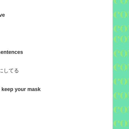
ve
sentences
にしてる
 keep your mask