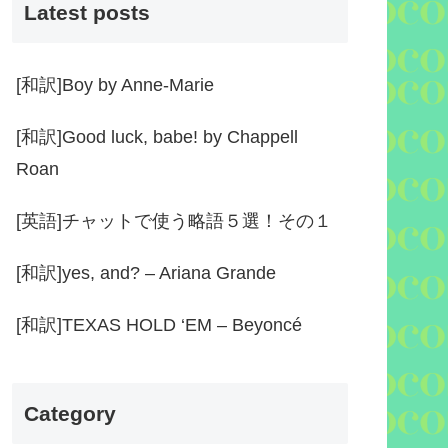
Latest posts
[和訳]Boy by Anne-Marie
[和訳]Good luck, babe! by Chappell
Roan
[英語]チャットで使う略語５選！その１
[和訳]yes, and? – Ariana Grande
[和訳]TEXAS HOLD ‘EM – Beyoncé
Category