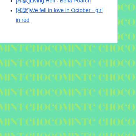
[和訳]Living Hell - Bella Poarch
[和訳]We fell in love in October - girl
in red