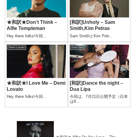
★和訳★Don’t Think –
[和訳]Unholy – Sam
Alfie Templeman
Smith,Kim Petras
Hey there folks!今回...
Sam SmithとKim Petr...
Demi Lovato
Dua Lipa
★和訳★I Love Me – Demi
[和訳]Dance the night –
Lovato
Dua Lipa
Hey there folks!今回...
今回は、7月21日公開予定（日本
は8...