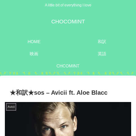
A little bit of everything I love
CHOCOMINT
HOME
和訳
映画
英語
CHCOMINT
★和訳★sos – Avicii ft. Aloe Blacc
Avicii