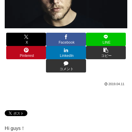
X
Facebook
LINE
Pinterest
LinkedIn
コピー
コメント
2019.04.11
Hi guys！