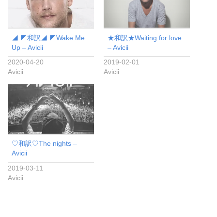
◢ ◤和訳◢ ◤Wake Me
★和訳★Waiting for love
Up – Avicii
– Avicii
2020-04-20
2019-02-01
Avicii
Avicii
♡和訳♡The nights –
Avicii
2019-03-11
Avicii