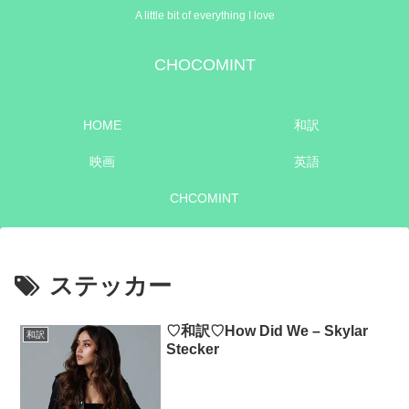
A little bit of everything I love
CHOCOMINT
HOME
和訳
映画
英語
CHCOMINT
ステッカー
♡和訳♡How Did We – Skylar
和訳
Stecker