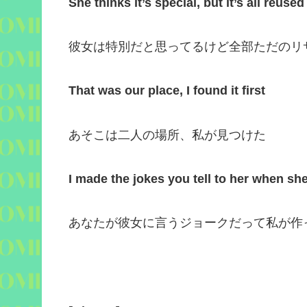
She thinks it’s special, but it’s all reused
彼女は特別だと思ってるけど全部ただのリ
That was our place, I found it first
あそこは二人の場所、私が見つけた
I made the jokes you tell to her when sh
あなたが彼女に言うジョークだって私が作