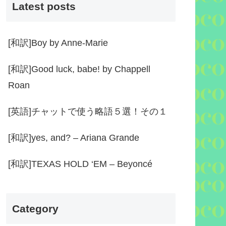
Latest posts
[和訳]Boy by Anne-Marie
[和訳]Good luck, babe! by Chappell
Roan
[英語]チャットで使う略語５選！その１
[和訳]yes, and? – Ariana Grande
[和訳]TEXAS HOLD ‘EM – Beyoncé
Category