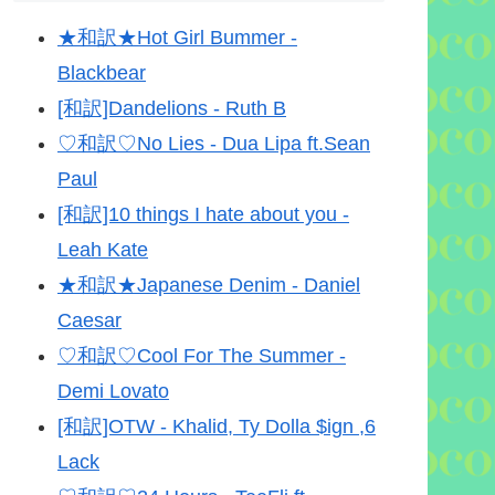
★和訳★Hot Girl Bummer -
Blackbear
[和訳]Dandelions - Ruth B
♡和訳♡No Lies - Dua Lipa ft.Sean
Paul
[和訳]10 things I hate about you -
Leah Kate
★和訳★Japanese Denim - Daniel
Caesar
♡和訳♡Cool For The Summer -
Demi Lovato
[和訳]OTW - Khalid, Ty Dolla $ign ,6
Lack