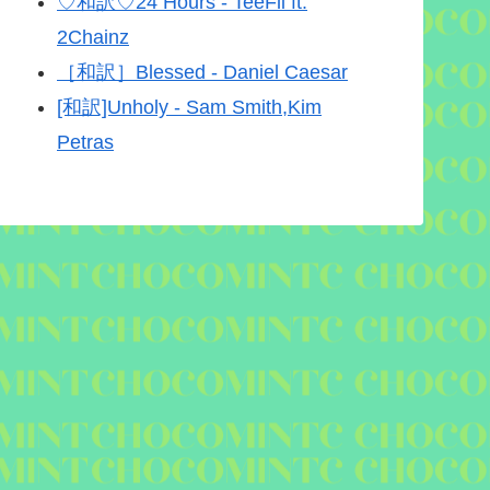
♡和訳♡24 Hours - TeeFli ft.
2Chainz
［和訳］Blessed - Daniel Caesar
[和訳]Unholy - Sam Smith,Kim
Petras