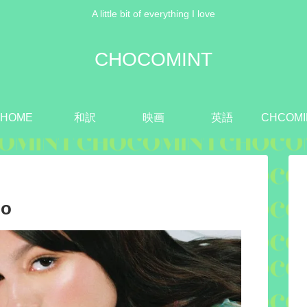
A little bit of everything I love
CHOCOMINT
HOME
和訳
映画
英語
CHCOMI
go