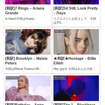
[和訳]7 Rings – Ariana
[和訳]Sit Still, Look Pretty
Grande
– Daya
hi there!今回はAriana...
リクエストにお応えして、今回
は201...
Maisie Peters
Billie Eilish
[和訳] Brooklyn – Maisie
★和訳★Hostage – Billie
Peters
Eilish
今回はMaisie Petersの和...
Hey guys! 今回はみんな大好...
Anne-Marie
Blackbear
[和訳]Birthday – Anne-
[和訳]The 1 – Blackbear