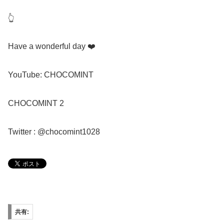
👆
Have a wonderful day ❤️
YouTube: CHOCOMINT
CHOCOMINT 2
Twitter : @chocomint1028
共有: