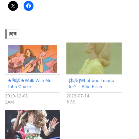
関連
★和訳★Walk With Me –
[和訳]What was I made
Taba Chake
for? – Billie Eilish
2019-12-01
2023-07-14
3AM
和訳