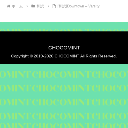
ホーム
和訳
[和訳]Downtown – Varsity
CHOCOMINT
Copyright © 2019-2026 CHOCOMINT All Rights Reserved.