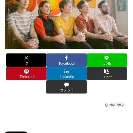
X
Facebook
LINE
Pinterest
LinkedIn
コピー
コメント
2020.08.25