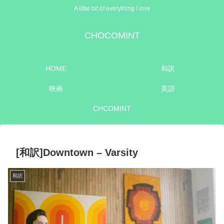
A little bit of everything I love
CHOCOMINT
HOME
和訳
映画
英語
CHCOMINT
[和訳]Downtown – Varsity
和訳