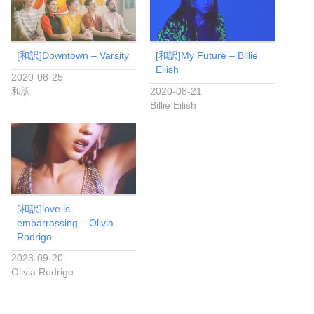
[和訳]Downtown – Varsity
[和訳]My Future – Billie
Eilish
2020-08-25
和訳
2020-08-21
Billie Eilish
[和訳]love is
embarrassing – Olivia
Rodrigo
2023-09-20
Olivia Rodrigo