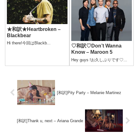
★和訳★Heartbroken –
Blackbear
Hi there!今回はBlackb...
♡和訳♡Don’t Wanna
Know – Maroon 5
Hey guys !お久しぶりです♡...
[和訳]Pity Party – Melanie Martinez
[和訳]Thank u, next – Ariana Grande