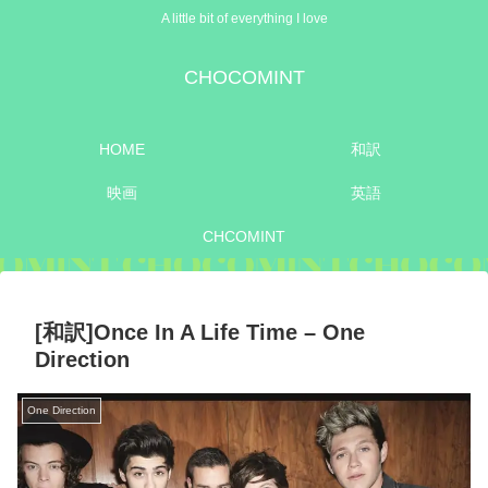
A little bit of everything I love
CHOCOMINT
HOME
和訳
映画
英語
CHCOMINT
[和訳]Once In A Life Time – One
Direction
One Direction