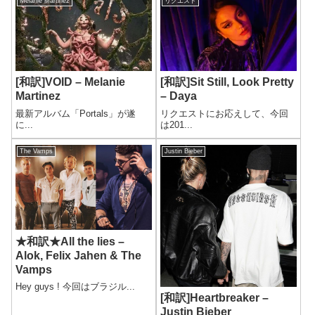
Melanie Martinez
リクエスト
[和訳]VOID – Melanie
[和訳]Sit Still, Look Pretty
Martinez
– Daya
最新アルバム「Portals」が遂
リクエストにお応えして、今回
に...
は201...
The Vamps
Justin Bieber
★和訳★All the lies –
Alok, Felix Jahen & The
Vamps
Hey guys ! 今回はブラジル...
[和訳]Heartbreaker –
Justin Bieber