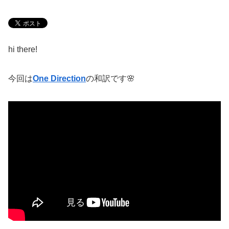
hi there!
今回は
One Direction
の和訳です
🌸