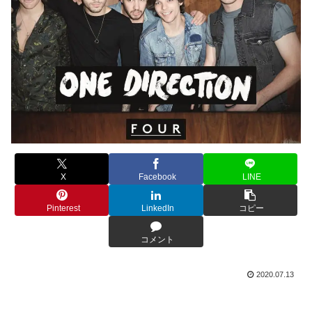
X
Facebook
LINE
Pinterest
LinkedIn
コピー
コメント
2020.07.13