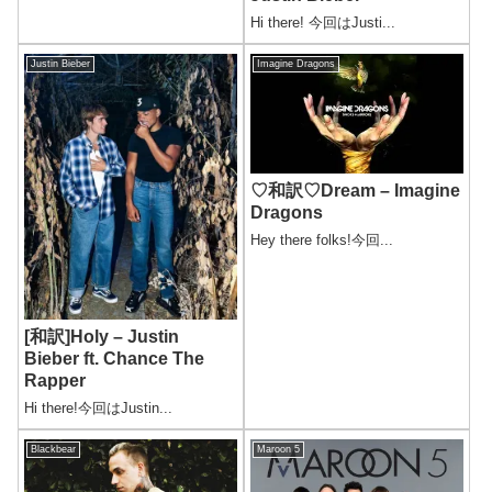
Hi there! 今回はJusti...
Justin Bieber
Imagine Dragons
♡和訳♡Dream – Imagine
Dragons
Hey there folks!今回...
[和訳]Holy – Justin
Bieber ft. Chance The
Rapper
Hi there!今回はJustin...
Blackbear
Maroon 5