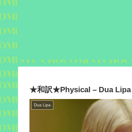
★和訳★Physical – Dua Lipa
Dua Lipa