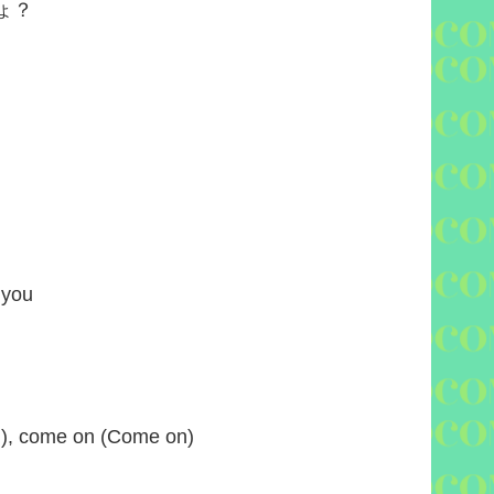
ょ？
 you
), come on (Come on)