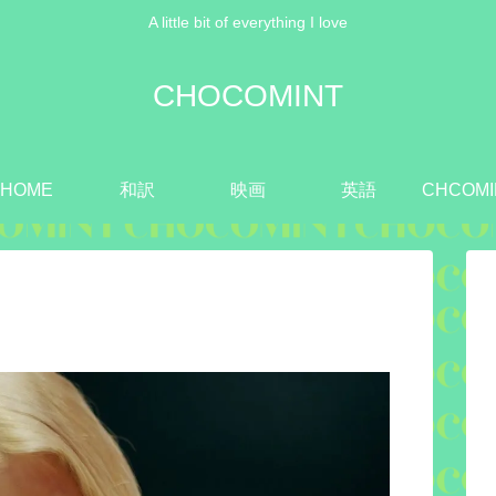
A little bit of everything I love
CHOCOMINT
HOME
和訳
映画
英語
CHCOMI