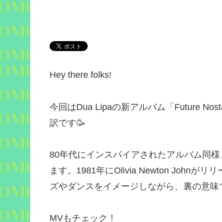
Hey there folks!
今回は
Dua Lipa
の新アルバム「
Future Nost
訳です
🥳
80
年代にインスパイアされたアルバム同様
ます。
1981
年に
Olivia Newton John
がリリ
ズやダンスをイメージしながら、裏の意味
MV
もチェック！