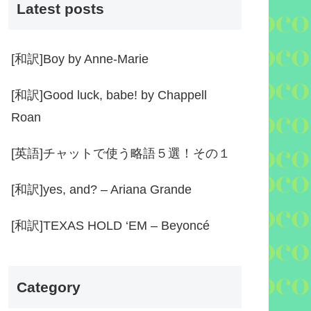
Latest posts
[和訳]Boy by Anne-Marie
[和訳]Good luck, babe! by Chappell
Roan
[英語]チャットで使う略語５選！その１
[和訳]yes, and? – Ariana Grande
[和訳]TEXAS HOLD ‘EM – Beyoncé
Category