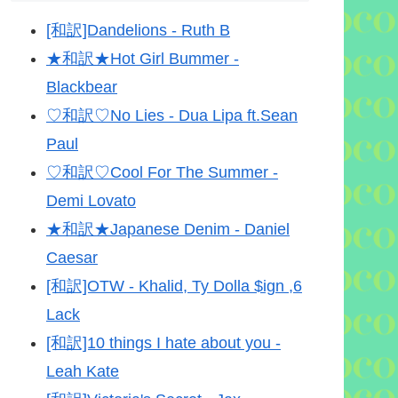
[和訳]Dandelions - Ruth B
★和訳★Hot Girl Bummer -
Blackbear
♡和訳♡No Lies - Dua Lipa ft.Sean
Paul
♡和訳♡Cool For The Summer -
Demi Lovato
★和訳★Japanese Denim - Daniel
Caesar
[和訳]OTW - Khalid, Ty Dolla $ign ,6
Lack
[和訳]10 things I hate about you -
Leah Kate