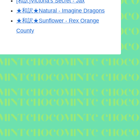
[和訳]Victoria's Secret - Jax
★和訳★Natural - Imagine Dragons
★和訳★Sunflower - Rex Orange
County