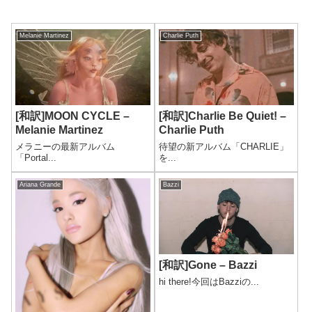
Melanie Martinez
Charlie Puth
[和訳]MOON CYCLE –
[和訳]Charlie Be Quiet! –
Melanie Martinez
Charlie Puth
メラニーの最新アルバム
待望の新アルバム「CHARLIE」
「Portal...
を...
Ariana Grande
Bazzi
[和訳]Gone – Bazzi
hi there!今回はBazziの...