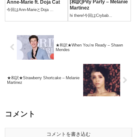
[和訳]Pity Party – Melanie
Anne-Marie ft. Doja Cat
Martinez
今回はAnn-MarieとDoja ...
hi there!今回はCrybab...
★和訳★When You’re Ready – Shawn
Mendes
★和訳★Strawberry Shortcake – Melanie
Martinez
コメント
コメントを書き込む