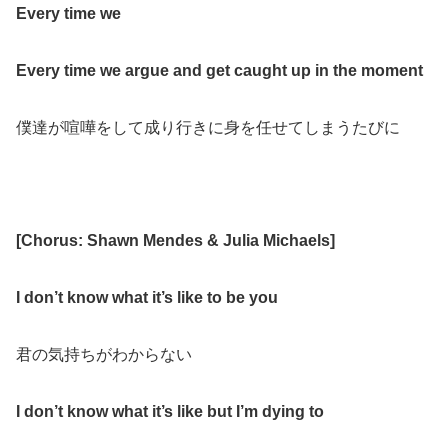
Every time we
Every time we argue and get caught up in the moment
僕達が喧嘩をして成り行きに身を任せてしまうたびに
[Chorus: Shawn Mendes & Julia Michaels]
I don’t know what it’s like to be you
君の気持ちがわからない
I don’t know what it’s like but I’m dying to