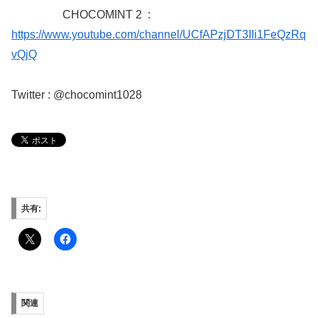
CHOCOMINT 2
:
https://www.youtube.com/channel/UCfAPzjDT3IIi1FeQzRq
vQjQ
Twitter : @chocomint1028
共有:
関連