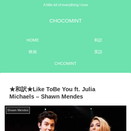
A little bit of everything I love
CHOCOMINT
HOME
和訳
映画
英語
CHCOMINT
★和訳★Like ToBe You ft. Julia
Michaels – Shawn Mendes
Shawn Mendes