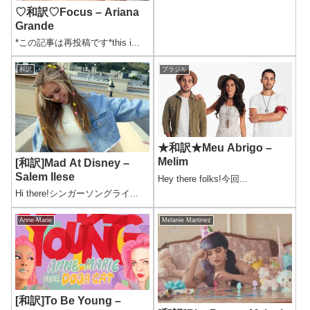
♡和訳♡Focus – Ariana
Grande
*この記事は再投稿です*this i...
和訳
ブラジル
★和訳★Meu Abrigo –
Melim
[和訳]Mad At Disney –
Salem Ilese
Hey there folks!今回...
Hi there!シンガーソングライ...
Anne-Marie
Melanie Martinez
[和訳]To Be Young –