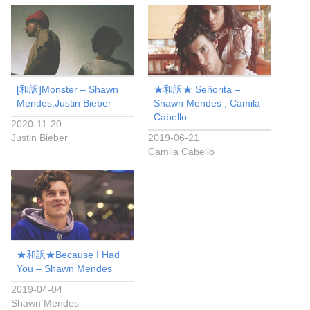
[和訳]Monster – Shawn
★和訳★ Señorita –
Mendes,Justin Bieber
Shawn Mendes , Camila
Cabello
2020-11-20
Justin Bieber
2019-06-21
Camila Cabello
★和訳★Because I Had
You – Shawn Mendes
2019-04-04
Shawn Mendes