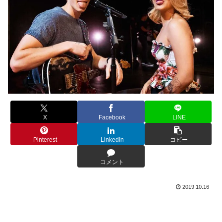
X
Facebook
LINE
Pinterest
LinkedIn
コピー
コメント
2019.10.16