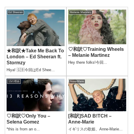
Ed Sheeran
Melanie Martinez
♡和訳♡Training Wheels
★和訳★Take Me Back To
– Melanie Martinez
London – Ed Sheeran ft.
Stormzy
Hey there folks!今回...
Hiya! 🇬🇧今回はEd Shee...
13の理由
Anne-Marie
♡和訳♡Only You –
[和訳]SAD B!TCH –
Selena Gomez
Anne-Marie
*this is from an o...
イギリスの歌姫、Anne-Marie...