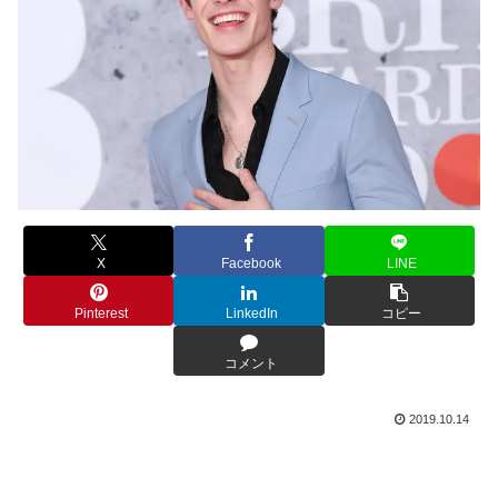
X
Facebook
LINE
Pinterest
LinkedIn
コピー
コメント
2019.10.14