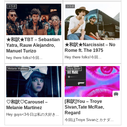
コラボ
コラボ
★和訳★TBT – Sebastian
★和訳★Narcissist – No
Yatra, Rauw Alejandro,
Rome ft. The 1975
Manuel Turizo
Hey there folks!今回...
hey there folks!今回...
Melanie Martinez
Troye Sivan
[和訳]You – Troye
♡和訳♡Carousel –
Sivan,Tate McRae,
Melanie Martinez
Regard
Hey guys<3今日は私の大好き...
今回はTroye Sivanとカナダ...