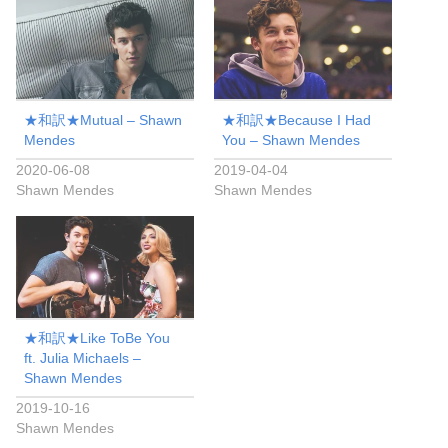
★和訳★Mutual – Shawn
★和訳★Because I Had
Mendes
You – Shawn Mendes
2020-06-08
2019-04-04
Shawn Mendes
Shawn Mendes
★和訳★Like ToBe You
ft. Julia Michaels –
Shawn Mendes
2019-10-16
Shawn Mendes