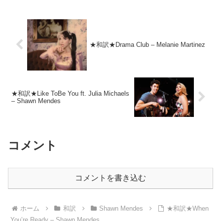
★和訳★Drama Club – Melanie Martinez
★和訳★Like ToBe You ft. Julia Michaels
– Shawn Mendes
コメント
コメントを書き込む
ホーム
和訳
Shawn Mendes
★和訳★When
You’re Ready – Shawn Mendes