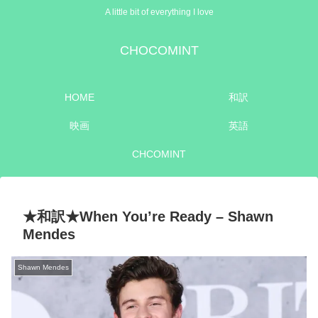
A little bit of everything I love
CHOCOMINT
HOME
和訳
映画
英語
CHCOMINT
★和訳★When You’re Ready – Shawn
Mendes
Shawn Mendes