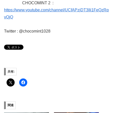
CHOCOMINT 2
:
https://www.youtube.com/channel/UCfAPzjDT3IIi1FeQzRq
vQjQ
Twitter : @chocomint1028
共有:
関連