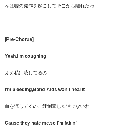
私は嘘の発作を起こしてそこから離れたわ
[
Pre-Chorus
]
Yeah
,
I
’
m coughing
ええ私は咳してるの
I
’
m bleeding
,
Band-Aids won
’
t heal it
血を流してるの、絆創膏じゃ治せないわ
Cause they hate me
,
so I’m fakin
’