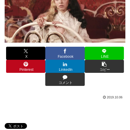
X
Facebook
LINE
Pinterest
LinkedIn
コピー
コメント
2019.10.06