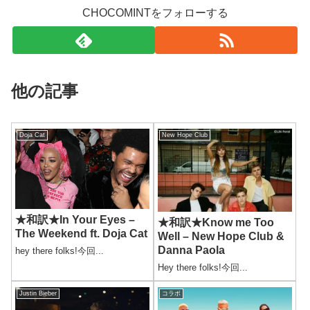
CHOCOMINTをフォローする
他の記事
Doja Cat
New Hope Club
★和訳★In Your Eyes –
★和訳★Know me Too
The Weekend ft. Doja Cat
Well – New Hope Club &
Danna Paola
hey there folks!今回...
Hey there folks!今回...
Justin Bieber
コラボ