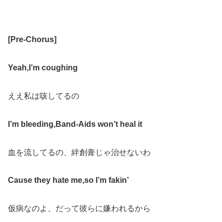
[
Pre-Chorus
]
Yeah
,
I
’
m coughing
ええ私は咳してるの
I
’
m bleeding
,
Band-Aids won
’
t heal it
血を流してるの、絆創膏じゃ治せないわ
Cause they hate me
,
so I’m fakin
’
仮病なのよ、だって彼らに嫌われるから