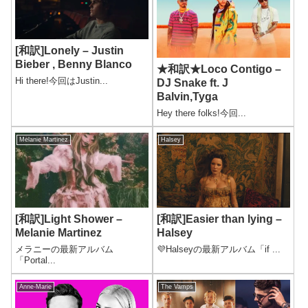
[和訳]Lonely – Justin
Bieber , Benny Blanco
★和訳★Loco Contigo –
Hi there!今回はJustin...
DJ Snake ft. J
Balvin,Tyga
Hey there folks!今回...
Melanie Martinez
Halsey
[和訳]Light Shower –
[和訳]Easier than lying –
Melanie Martinez
Halsey
メラニーの最新アルバム
💜Halseyの最新アルバム「if ...
「Portal...
Anne-Marie
The Vamps