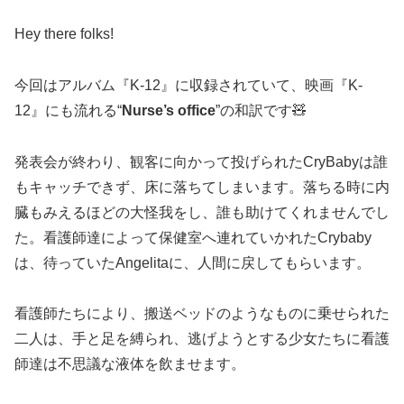
Hey there folks!
今回はアルバム『
K-12
』に収録されていて、映画『
K-
12
』にも流れる“
Nurse’s office
”の和訳です
🧸
発表会が終わり、観客に向かって投げられた
CryBaby
は誰
もキャッチできず、床に落ちてしまいます。落ちる時に内
臓もみえるほどの大怪我をし、誰も助けてくれませんでし
た。看護師達によって保健室へ連れていかれた
Crybaby
は、待っていた
Angelita
に、人間に戻してもらいます。
看護師たちにより、搬送ベッドのようなものに乗せられた
二人は、手と足を縛られ、逃げようとする少女たちに看護
師達は不思議な液体を飲ませます。