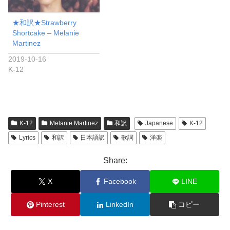
★和訳★Strawberry
Shortcake – Melanie
Martinez
2019-10-16
K-12
K-12
Melanie Martinez
和訳
Japanese
K-12
Lyrics
和訳
日本語訳
歌詞
洋楽
Share:
X
Facebook
LINE
Pinterest
LinkedIn
コピー