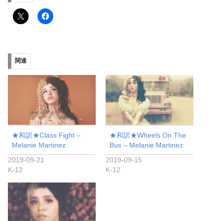
関連
★和訳★Class Fight –
★和訳★Wheels On The
Melanie Martinez
Bus – Melanie Martinez
2019-09-21
2019-09-15
K-12
K-12