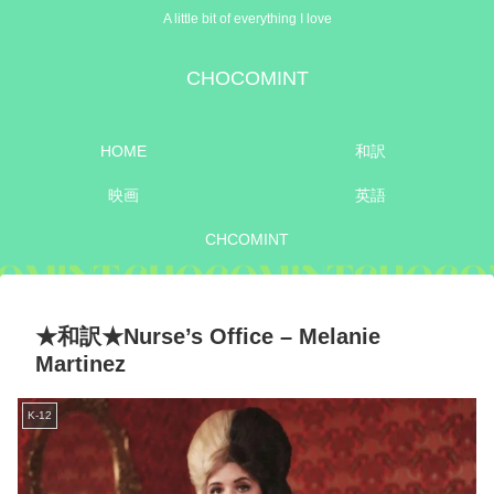
A little bit of everything I love
CHOCOMINT
HOME
和訳
映画
英語
CHCOMINT
★和訳★Nurse’s Office – Melanie
Martinez
K-12