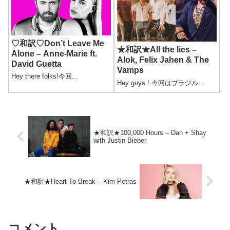
♡和訳♡Don’t Leave Me
★和訳★All the lies –
Alone – Anne-Marie ft.
Alok, Felix Jahen & The
David Guetta
Vamps
Hey there folks!今回...
Hey guys ! 今回はブラジル...
★和訳★100,000 Hours – Dan + Shay
with Justin Bieber
★和訳★Heart To Break – Kim Petras
コメント