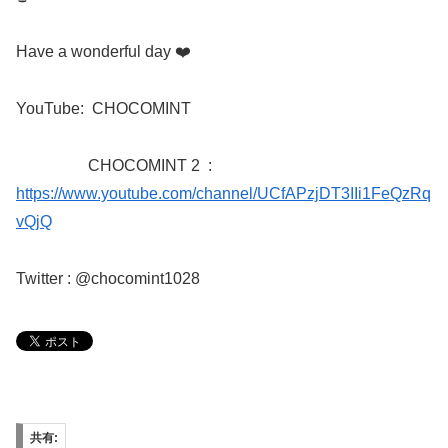
Have a wonderful day
❤️
YouTube:
CHOCOMINT
CHOCOMINT 2
:
https://www.youtube.com/channel/UCfAPzjDT3IIi1FeQzRq
vQjQ
Twitter : @chocomint1028
共有: