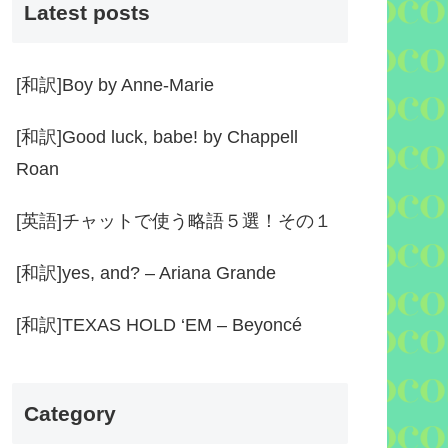
Latest posts
[和訳]Boy by Anne-Marie
[和訳]Good luck, babe! by Chappell
Roan
[英語]チャットで使う略語５選！その１
[和訳]yes, and? – Ariana Grande
[和訳]TEXAS HOLD ‘EM – Beyoncé
Category