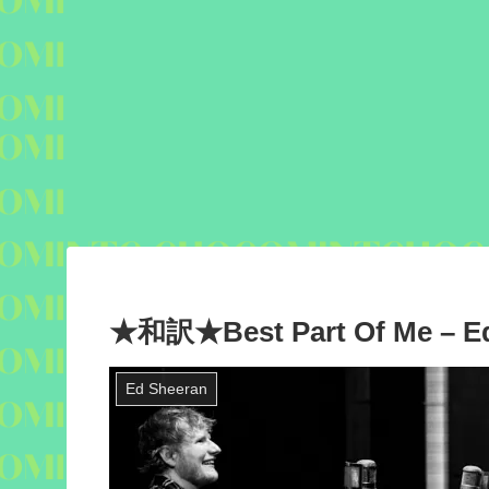
★和訳★Best Part Of Me – Ed
Ed Sheeran