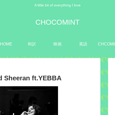
A little bit of everything I love
CHOCOMINT
HOME
和訳
映画
英語
CHCOMI
 Sheeran ft.YEBBA