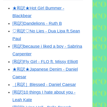
★和訳★Hot Girl Bummer -
Blackbear
[和訳]Dandelions - Ruth B
♡和訳♡No Lies - Dua Lipa ft.Sean
Paul
[和訳]because i liked a boy - Sabrina
Carpenter
[和訳]Fly Girl - FLO ft. Missy Elliott
★和訳★Japanese Denim - Daniel
Caesar
［和訳］Blessed - Daniel Caesar
[和訳]10 things I hate about you -
Leah Kate