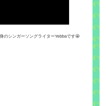
身のシンガーソングライター
Yebba
です
🤩