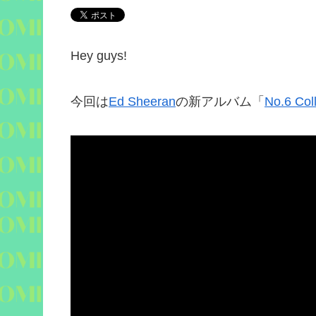
Hey guys!
今回は
Ed Sheeran
の新アルバム「
No.6 Coll