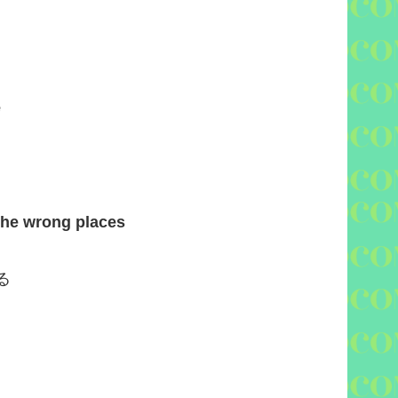
e
l the wrong places
る