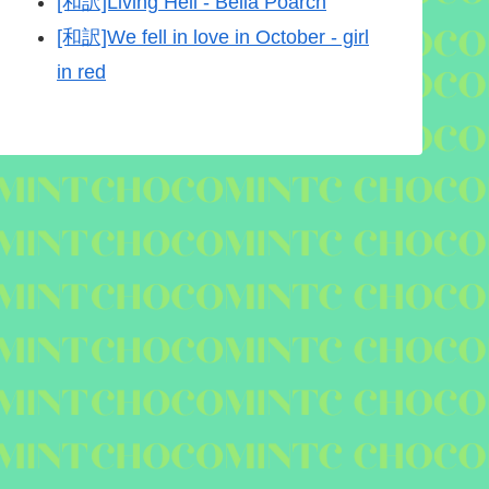
[和訳]Living Hell - Bella Poarch
[和訳]We fell in love in October - girl
in red