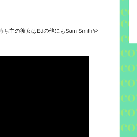
持ち主の彼女は
Ed
の他にも
Sam Smith
や