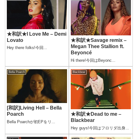
★和訳★I Love Me – Demi
Lovato
★和訳★Savage remix –
Megan Thee Stallion ft.
Hey there folks!今回...
Beyoncé
Hi there!今回はBeyonc...
Bella Poarch
Blackbear
[和訳]Living Hell – Bella
Poarch
★和訳★Dead to me –
Blackbear
Bella Poarchが初EPをリ...
Hey guys!今回はフロリダ出身...