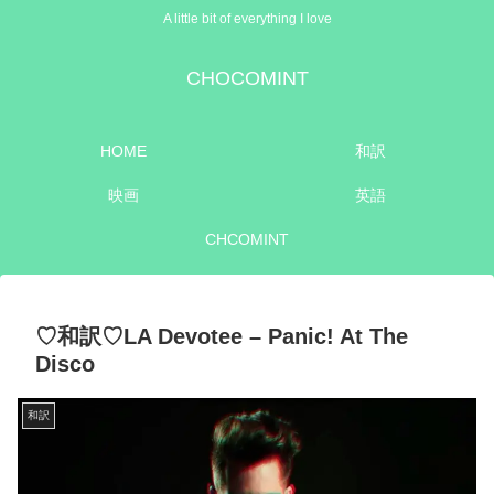
A little bit of everything I love
CHOCOMINT
HOME
和訳
映画
英語
CHCOMINT
♡和訳♡LA Devotee – Panic! At The
Disco
和訳