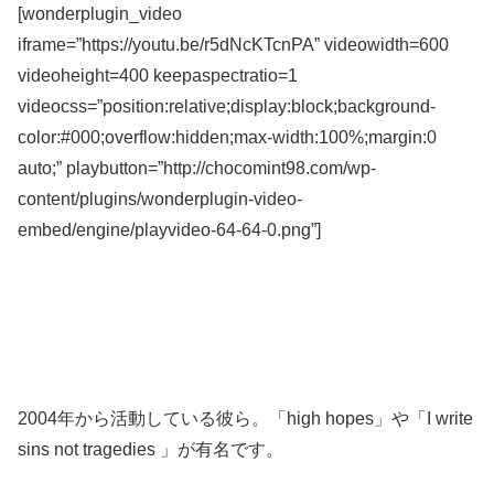
[wonderplugin_video
iframe=”https://youtu.be/r5dNcKTcnPA” videowidth=600
videoheight=400 keepaspectratio=1
videocss=”position:relative;display:block;background-
color:#000;overflow:hidden;max-width:100%;margin:0
auto;” playbutton=”http://chocomint98.com/wp-
content/plugins/wonderplugin-video-
embed/engine/playvideo-64-64-0.png”]
2004年から活動している彼ら。「high hopes」や「I write
sins not tragedies 」が有名です。