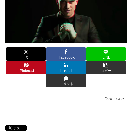
X
Facebook
LINE
Pinterest
LinkedIn
コピー
コメント
2019.03.25