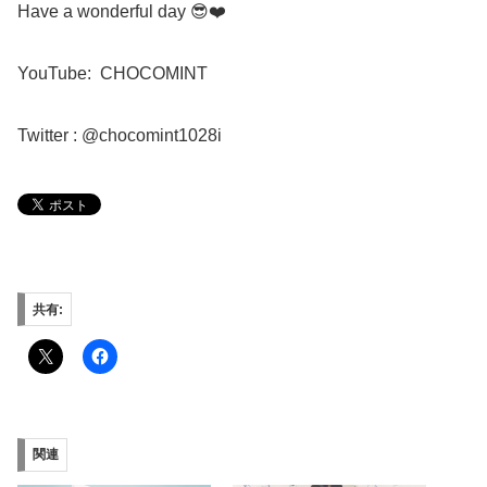
Have a wonderful day 😎❤️
YouTube:
CHOCOMINT
Twitter : @chocomint1028i
共有:
関連