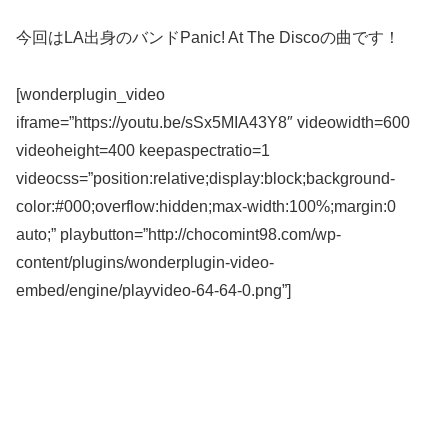
今回はLA出身のバンドPanic! At The Discoの曲です！
[wonderplugin_video
iframe=”https://youtu.be/sSx5MIA43Y8″ videowidth=600
videoheight=400 keepaspectratio=1
videocss=”position:relative;display:block;background-
color:#000;overflow:hidden;max-width:100%;margin:0
auto;” playbutton=”http://chocomint98.com/wp-
content/plugins/wonderplugin-video-
embed/engine/playvideo-64-64-0.png”]