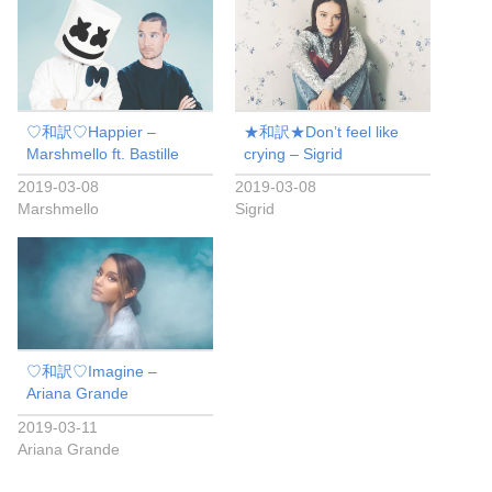
♡和訳♡Happier –
★和訳★Don’t feel like
Marshmello ft. Bastille
crying – Sigrid
2019-03-08
2019-03-08
Marshmello
Sigrid
♡和訳♡Imagine –
Ariana Grande
2019-03-11
Ariana Grande