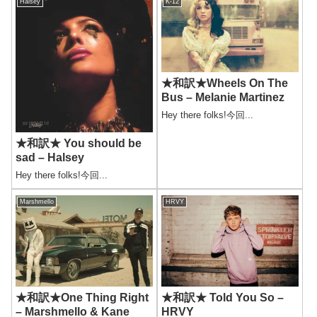
Halsey
K-12
★和訳★Wheels On The
Bus – Melanie Martinez
Hey there folks!今回...
★和訳★ You should be
sad – Halsey
Hey there folks!今回...
Marshmello
HRVY
★和訳★One Thing Right
★和訳★ Told You So –
– Marshmello & Kane
HRVY