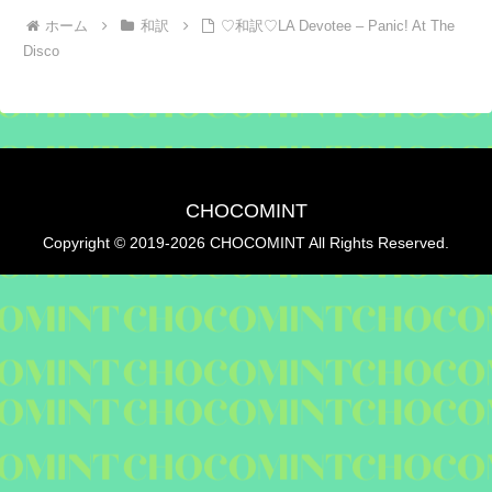
ホーム
和訳
♡和訳♡LA Devotee – Panic! At The
Disco
CHOCOMINT
Copyright © 2019-2026 CHOCOMINT All Rights Reserved.