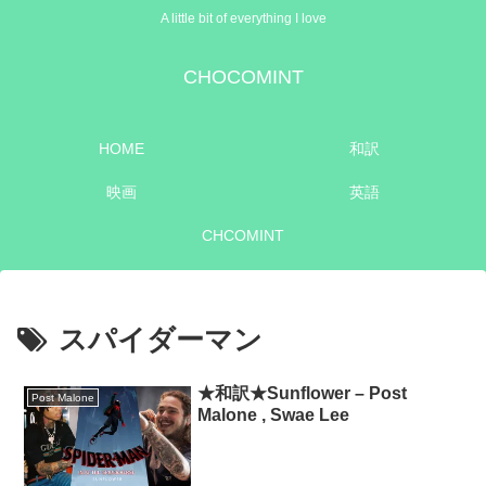
A little bit of everything I love
CHOCOMINT
HOME
和訳
映画
英語
CHCOMINT
スパイダーマン
★和訳★Sunflower – Post
Post Malone
Malone , Swae Lee