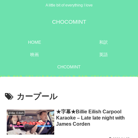
A little bit of everything I love
CHOCOMINT
HOME
和訳
映画
英語
CHCOMINT
カープール
★字幕★Billie Eilish Carpool
Billie Eilish
Karaoke – Late late night with
James Corden