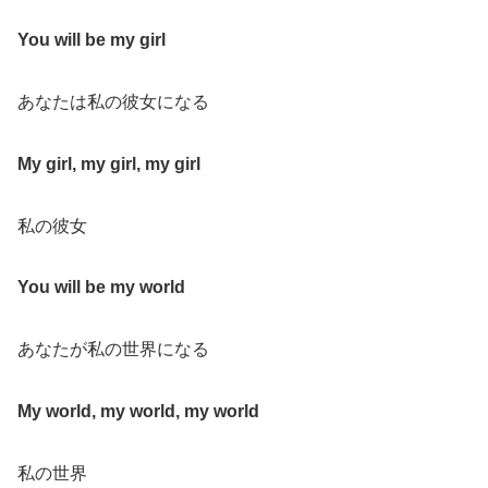
You will be my girl
あなたは私の彼女になる
My girl, my girl, my girl
私の彼女
You will be my world
あなたが私の世界になる
My world, my world, my world
私の世界