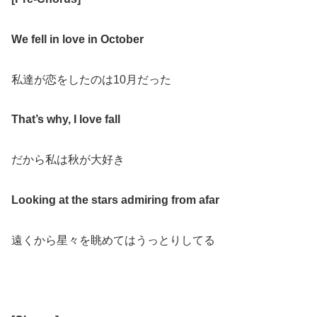
We fell in love in October
私達が恋をしたのは
10
月だった
That’s why, I love fall
だから私は秋が大好き
Looking at the stars admiring from afar
遠くから星々を眺めてはうっとりしてる