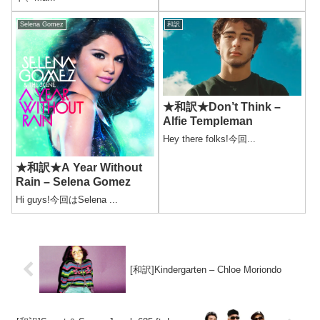
Selena Gomez
和訳
★和訳★Don’t Think –
Alfie Templeman
Hey there folks!今回...
★和訳★A Year Without
Rain – Selena Gomez
Hi guys!今回はSelena ...
[和訳]Kindergarten – Chloe Moriondo