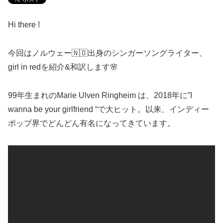
Hi there !
今回はノルウェー
🇳🇴
出身のシンガーソングライター、
girl in red
を紹介
&
和訳します
🌸
99
年生まれの
Marie Ulven Ringheim
は、
2018
年に
”I
wanna be your girlfriend “
で大ヒット。以来、インディー
ポップ界でどんどん有名になってきています。