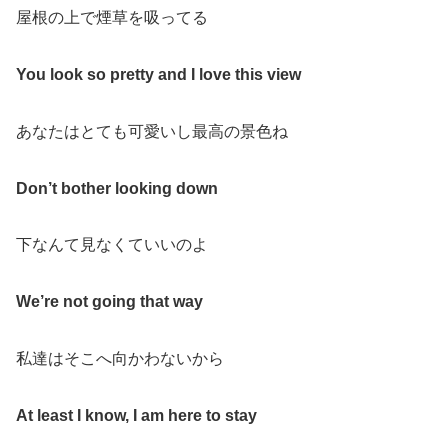
屋根の上で煙草を吸ってる
You look so pretty and I love this view
あなたはとても可愛いし最高の景色ね
Don’t bother looking down
下なんて見なくていいのよ
We’re not going that way
私達はそこへ向かわないから
At least I know, I am here to stay