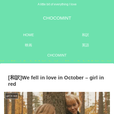
A little bit of everything I love
CHOCOMINT
HOME
和訳
映画
英語
CHCOMINT
[和訳]We fell in love in October – girl in
red
girl in red