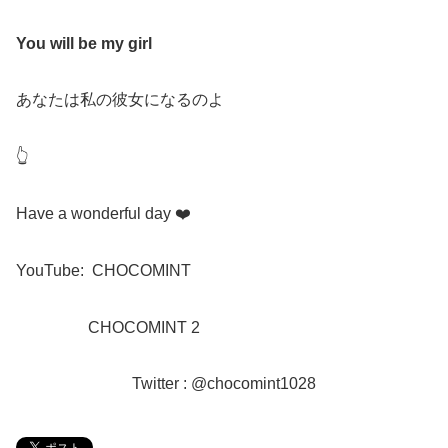
You will be my girl
あなたは私の彼女になるのよ
👆
Have a wonderful day
❤️
YouTube:
CHOCOMINT
CHOCOMINT 2
Twitter : @chocomint1028