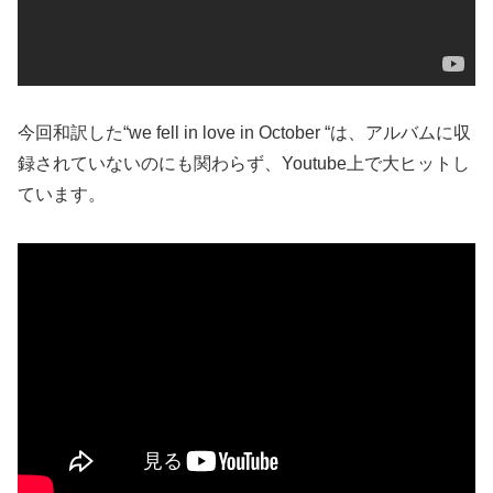
今回和訳した
“we fell in love in October “
は、アルバムに収
録されていないのにも関わらず、
Youtube
上で大ヒットし
ています。