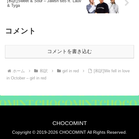
[和訳]Sweet & Sour – Jawsh 685 ft. Lauv
& Tyga
コメント
コメントを書き込む
ホーム
和訳
girl in red
[和訳]We fell in love
in October – girl in red
CHOCOMINT
Copyright © 2019-2026 CHOCOMINT All Rights Reserved.