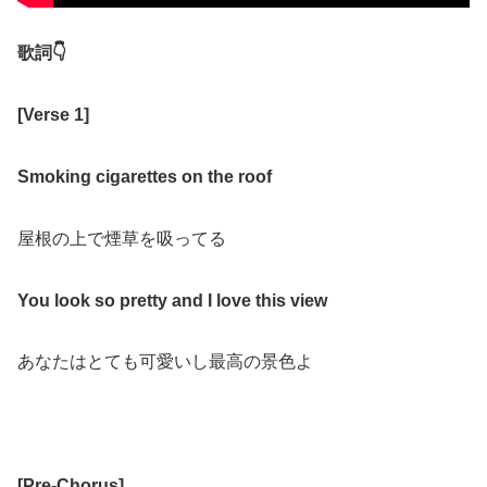
歌詞
👇
[
Verse 1
]
Smoking cigarettes on the roof
屋根の上で煙草を吸ってる
You look so pretty and I love this view
あなたはとても可愛いし最高の景色よ
[
Pre-Chorus
]