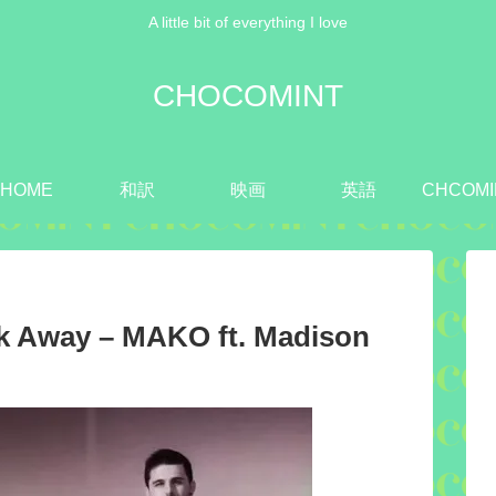
A little bit of everything I love
CHOCOMINT
HOME
和訳
映画
英語
CHCOMI
 Away – MAKO ft. Madison