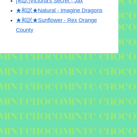
[和訳]Victoria's Secret - Jax
★和訳★Natural - Imagine Dragons
★和訳★Sunflower - Rex Orange
County