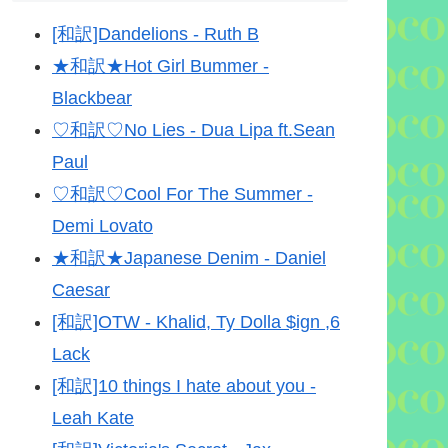
[和訳]Dandelions - Ruth B
★和訳★Hot Girl Bummer -
Blackbear
♡和訳♡No Lies - Dua Lipa ft.Sean
Paul
♡和訳♡Cool For The Summer -
Demi Lovato
★和訳★Japanese Denim - Daniel
Caesar
[和訳]OTW - Khalid, Ty Dolla $ign ,6
Lack
[和訳]10 things I hate about you -
Leah Kate