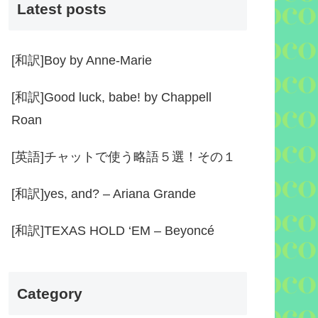
Latest posts
[和訳]Boy by Anne-Marie
[和訳]Good luck, babe! by Chappell
Roan
[英語]チャットで使う略語５選！その１
[和訳]yes, and? – Ariana Grande
[和訳]TEXAS HOLD ‘EM – Beyoncé
Category