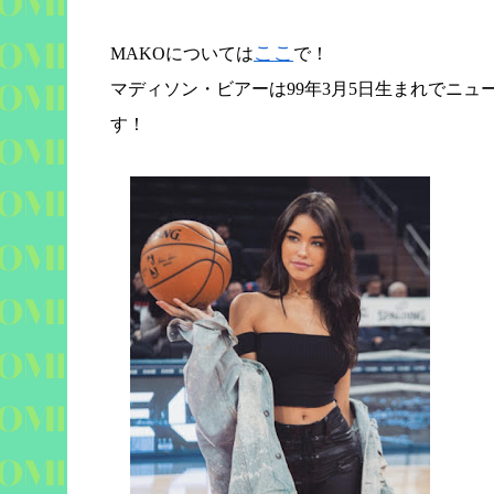
ここ
MAKO
については
で！
マディソン・ビアーは
99
年
3
月
5
日生まれでニュ
す！