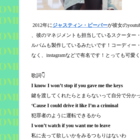
2012
年に
ジャスティン・ビーバー
が彼女の
youtu
、彼のマネジメントも担当しているスクーター
ルバムも製作しているみたいです！コーディー
なく、
instagram
などで有名です！とっても可愛
歌詞👇
I know I won’t stop if you gave me the keys
鍵を渡してくれたらとまらないって自分で分か
‘Cause I could drive it like I’m a criminal
犯罪者のように運転できるから
I won’t watch if you want me to leave
私に去って欲しいかをみるつもりはないわ