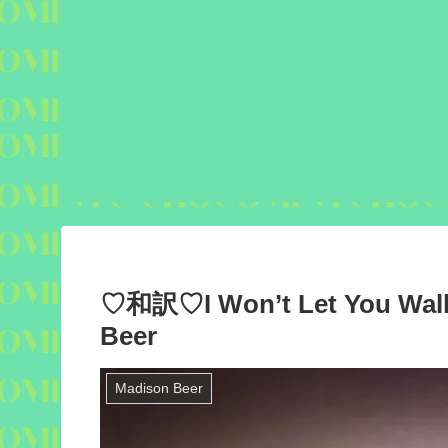
♡和訳♡I Won’t Let You Walk
Beer
Madison Beer