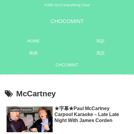
A little bit of everything I love
CHOCOMINT
HOME
和訳
映画
英語
CHCOMINT
McCartney
★字幕★Paul McCartney
Carpool Karaoke
Carpool Karaoke – Late Late
Night With James Corden